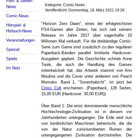
Film- & Serien-
Kategorie: Comic-News
News
Veröffentlicht: Donnerstag, 18. März 2021 19:28
Comic-News
"Horizon Zero Dawn", eines der erfolgreichsten
Hörspiel- &
PS4-Games aller Zeiten, hat sich seit seinem
Hörbuch-News
Release im Jahre 2017 über sagenhafte 10
Veranstaltungen
Millionen Mal verkauft. Für die dreibändige Comic-
Serie zum Game sind zusätzlich zu den regulären
Spezial
Paperback-Bänden parallel limitierte Hardcover-
Spiele
Ausgaben geplant. Die Geschichte schrieb Anne
Toole, die auch die Handlung des Games
Im Netz
mitentwickelt hat, das Artwork stammt von Ann
Maulina und die Cover unter anderem von Peach
Momoko. Band 1, "Sonenhabicht", ist jetzt bei
Cross Cult
erschienen. (Paperback, 128 Seiten,
15,00 EUR (Hardcover: 30,00 EUR))
Über Band 1: Die einst dominierende menschliche
Hochtechnologie-Zivilisation ist in diesem vor
Jahrhunderten untergegangen. Die Erde wird nun
von tierähnlichen Maschinen beherrscht, die die
von der Natur zurückeroberten Ruinen der
untergegangenen Zivilisation durchstreifen. Die