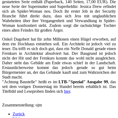
gestarteten Serie enthält (Paperback, 140 Seiten, 17,00 EUR). Die
neue Serie der Supermutter und Superheldin: Jessica Drew erfindet
sich als Spider-Woman neu. Doch ihr erster Job in der Security
Branche führt direkt dazu, dass sich Jess mit unglaublichen
Wahrheiten über ihre Vergangenheit und Verwandlung in Spider-
Woman konfrontiert sieht. Zudem sorgt die rachsüchtige Tochter
eines alten Feindes für großen Ärger.
Onkel Dagobert hat für zehn Millionen einen Hügel erworben, auf
dem ein Hochhaus entstehen soll. Ein Architekt ist jedoch viel zu
teuer. Da trifft es sich doch gut, dass ein Neffe Donald gerade einen
Fernkurs in Architektur absolviert hat. Der Baugrund ist jedoch
nicht der Hit und der Fernkurs konnte das wohl nicht ausgleichen.
Daher steht das Gebilde am Ende etwas schief in der Landschaft.
Erstaunlicherweise kommt das jedoch gerade so gut beim
Bürgermeister an, der das Gebäude kauft und zum Wahrzeichen der
Stadt macht.
"Achtung Baustelle" heißt es im
LTB-"Spezial" Ausgabe 99
, das
seit dem vorigen Donnerstag im Handel bereits erhältlich ist. Das
Titelbild und Leseproben finden sich
hier
.
Zusammenstellung: ojm
Zurück