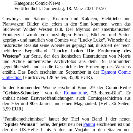
Kategorie: Comic-News
Veröffentlicht: Donnerstag, 18. März 2021 19:50
Cowboys und Saloons, Knarren und Kakteen, Viehtriebe und
Planwagen: Bilder, die jedem in den Sinn kommen, wenn das
Stichwort Wilder Westen fällt. Der Mythos der amerikanischen
Frontierzeit wurde von unzähligen Filmen, Büchern und Serien
geprägt - und natürlich von Comics wie "Lucky Luke". Wie sehr die
historische Realität seine Abenteuer geprägt hat, illustriert der reich
bebilderte Begleitband
"Lucky Luke: Die Eroberung des
Westens"
zur Serie, der den ikonischen Illustrationen von Morris
und Achdé authentische Archivfotos aus dem 19. Jahrhundert
gegenüberstellt und so die Geschichte der Eroberung des Westens
erzählt. Das Buch erscheint im September in der
Egmont Comic
Collection
(Hardcover, 128 Seiten, 35,00 EUR).
In der kommenden Woche erscheint Band 29 der Comic-Reihe
"Geister-Schocker"
von der
Romantruhe
, "Barbaren-Blut". Er
enthält neben Erstveröffentlichungen auch Comicgeschichten aus
den 70er und 80er Jahren und einen Magazinteil. (Heft, 36 Seiten,
3,99 EUR)
"Familiengeheimnisse" lautet der Titel von Band 1 der neuen
"Spider-Woman"
-Serie, der jetzt neu bei
Panini
erschienen ist und
der die US-Hefte 1 bis 5 der im Vorjahr in den Staaten neu