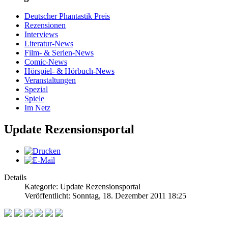
Deutscher Phantastik Preis
Rezensionen
Interviews
Literatur-News
Film- & Serien-News
Comic-News
Hörspiel- & Hörbuch-News
Veranstaltungen
Spezial
Spiele
Im Netz
Update Rezensionsportal
Details
Kategorie: Update Rezensionsportal
Veröffentlicht: Sonntag, 18. Dezember 2011 18:25