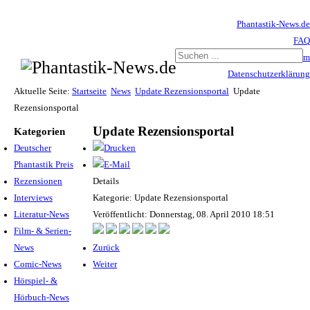
Phantastik-News.de
FAQ
Impressum
Datenschutzerklärung
Haftungsausschluss
Aktuelle Seite:
Startseite
News
Update Rezensionsportal
Update
Rezensionsportal
Update Rezensionsportal
Kategorien
Deutscher
Phantastik Preis
Rezensionen
Details
Interviews
Kategorie: Update Rezensionsportal
Literatur-News
Veröffentlicht: Donnerstag, 08. April 2010 18:51
Film- & Serien-
News
Zurück
Comic-News
Weiter
Hörspiel- &
Hörbuch-News