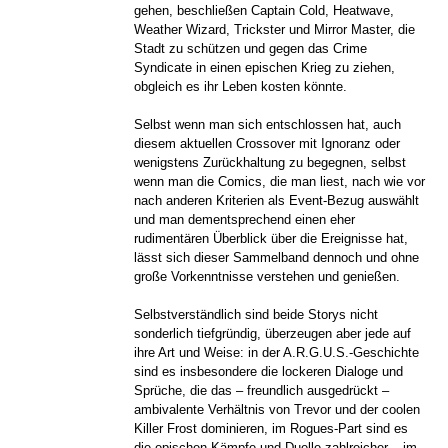
gehen, beschließen Captain Cold, Heatwave,
Weather Wizard, Trickster und Mirror Master, die
Stadt zu schützen und gegen das Crime
Syndicate in einen epischen Krieg zu ziehen,
obgleich es ihr Leben kosten könnte.
Selbst wenn man sich entschlossen hat, auch
diesem aktuellen Crossover mit Ignoranz oder
wenigstens Zurückhaltung zu begegnen, selbst
wenn man die Comics, die man liest, nach wie vor
nach anderen Kriterien als Event-Bezug auswählt
und man dementsprechend einen eher
rudimentären Überblick über die Ereignisse hat,
lässt sich dieser Sammelband dennoch und ohne
große Vorkenntnisse verstehen und genießen.
Selbstverständlich sind beide Storys nicht
sonderlich tiefgründig, überzeugen aber jede auf
ihre Art und Weise: in der A.R.G.U.S.-Geschichte
sind es insbesondere die lockeren Dialoge und
Sprüche, die das – freundlich ausgedrückt –
ambivalente Verhältnis von Trevor und der coolen
Killer Frost dominieren, im Rogues-Part sind es
die epischen Kämpfe und Duelle zahlreicher – im