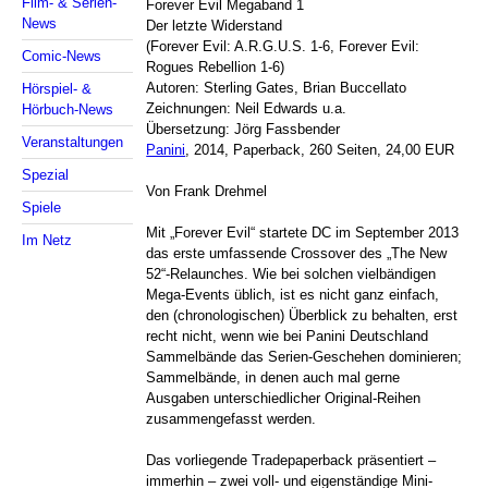
Film- & Serien-
Forever Evil Megaband 1
News
Der letzte Widerstand
(Forever Evil: A.R.G.U.S. 1-6, Forever Evil:
Comic-News
Rogues Rebellion 1-6)
Autoren: Sterling Gates, Brian Buccellato
Hörspiel- &
Zeichnungen: Neil Edwards u.a.
Hörbuch-News
Übersetzung: Jörg Fassbender
Veranstaltungen
Panini
, 2014, Paperback, 260 Seiten, 24,00 EUR
Spezial
Von Frank Drehmel
Spiele
Mit „Forever Evil“ startete DC im September 2013
Im Netz
das erste umfassende Crossover des „The New
52“-Relaunches. Wie bei solchen vielbändigen
Mega-Events üblich, ist es nicht ganz einfach,
den (chronologischen) Überblick zu behalten, erst
recht nicht, wenn wie bei Panini Deutschland
Sammelbände das Serien-Geschehen dominieren;
Sammelbände, in denen auch mal gerne
Ausgaben unterschiedlicher Original-Reihen
zusammengefasst werden.
Das vorliegende Tradepaperback präsentiert –
immerhin – zwei voll- und eigenständige Mini-