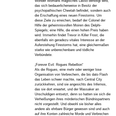
Wonder Womans magisches Lasso benötigt wird,
das sich bedauerlicherweise in Besitz der
psychopathischen Cheetah befindet, sondern auch
die Erschaffung eines neuen Firestorms. Um
diese Ziele zu erreichen, bedarf der Colonel der
Hilfe der geheimnisvollen Moiren des Delphi-
Spiegels; eine Hilfe, die einen hohen Preis haben
wird. Immerhin findet Trevor in Killer Frost, die
ebenfalls ein geradezu vitales Interesse an der
Auferstehung Firestorms hat, eine gleichermaßen
starke wie unberechenbare und tödliche
Verbündete.
„Forever Evil: Rogues Rebellion“
Als die Rogues, eine mehr oder weniger lose
Organisation von Verbrechern, die bis dato Flash
das Leben schwer machte, nach Central City
zurückkehren, sind sie angesichts des Infernos,
das sie dort erwartet, und der Massaker an
Unschuldigen entsetzt, denn so hatten sie sich die
Verheißungen ihres mörderischen Bündnispartners
nicht vorgestellt. Und obwohl sie bisher alles
andere als ehrbare Bürger gewesen sind und auch
auf ihre Konten zahlreiche Morde und Verbrechen