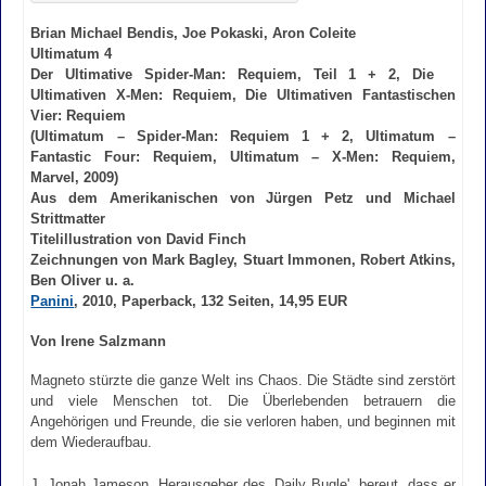
Brian Michael Bendis, Joe Pokaski, Aron Coleite
Ultimatum 4
Der Ultimative Spider-Man: Requiem, Teil 1 + 2, Die
Ultimativen X-Men: Requiem, Die Ultimativen Fantastischen
Vier: Requiem
(Ultimatum – Spider-Man: Requiem 1 + 2, Ultimatum –
Fantastic Four: Requiem, Ultimatum – X-Men: Requiem,
Marvel, 2009)
Aus dem Amerikanischen von Jürgen Petz und Michael
Strittmatter
Titelillustration von David Finch
Zeichnungen von Mark Bagley, Stuart Immonen, Robert Atkins,
Ben Oliver u. a.
Panini
, 2010, Paperback, 132 Seiten, 14,95 EUR
Von Irene Salzmann
Magneto stürzte die ganze Welt ins Chaos. Die Städte sind zerstört
und viele Menschen tot. Die Überlebenden betrauern die
Angehörigen und Freunde, die sie verloren haben, und beginnen mit
dem Wiederaufbau.
J. Jonah Jameson, Herausgeber des ,Daily Bugle', bereut, dass er