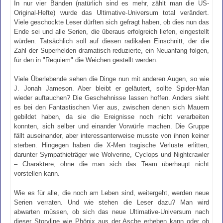
In nur vier Bänden (natürlich sind es mehr, zählt man die US-
Original-Hefte) wurde das Ultimative-Universum total verändert.
Viele geschockte Leser dürften sich gefragt haben, ob dies nun das
Ende sei und alle Serien, die überaus erfolgreich liefen, eingestellt
würden. Tatsächlich soll auf diesen radikalen Einschnitt, der die
Zahl der Superhelden dramatisch reduzierte, ein Neuanfang folgen,
für den in "Requiem" die Weichen gestellt werden.
Viele Überlebende sehen die Dinge nun mit anderen Augen, so wie
J. Jonah Jameson. Aber bleibt er geläutert, sollte Spider-Man
wieder auftauchen? Die Geschehnisse lassen hoffen. Anders sieht
es bei den Fantastischen Vier aus, zwischen denen sich Mauern
gebildet haben, da sie die Ereignisse noch nicht verarbeiten
konnten, sich selber und einander Vorwürfe machen. Die Gruppe
fällt auseinander, aber interessanterweise musste von ihnen keiner
sterben. Hingegen haben die X-Men tragische Verluste erlitten,
darunter Sympathieträger wie Wolverine, Cyclops und Nightcrawler
– Charaktere, ohne die man sich das Team überhaupt nicht
vorstellen kann.
Wie es für alle, die noch am Leben sind, weitergeht, werden neue
Serien verraten. Und wie stehen die Leser dazu? Man wird
abwarten müssen, ob sich das neue Ultimative-Universum nach
dieser Storyline wie Phönix aus der Asche erheben kann oder ob