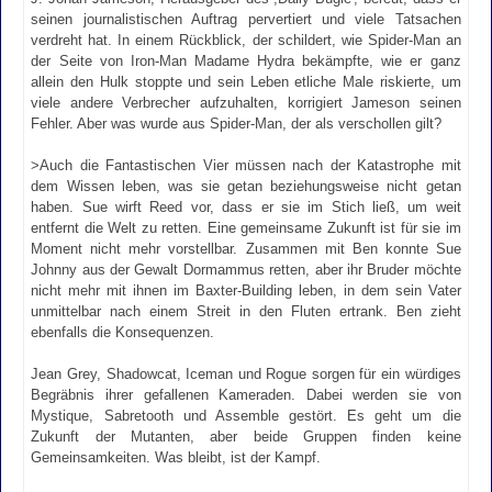
seinen journalistischen Auftrag pervertiert und viele Tatsachen
verdreht hat. In einem Rückblick, der schildert, wie Spider-Man an
der Seite von Iron-Man Madame Hydra bekämpfte, wie er ganz
allein den Hulk stoppte und sein Leben etliche Male riskierte, um
viele andere Verbrecher aufzuhalten, korrigiert Jameson seinen
Fehler. Aber was wurde aus Spider-Man, der als verschollen gilt?
>Auch die Fantastischen Vier müssen nach der Katastrophe mit
dem Wissen leben, was sie getan beziehungsweise nicht getan
haben. Sue wirft Reed vor, dass er sie im Stich ließ, um weit
entfernt die Welt zu retten. Eine gemeinsame Zukunft ist für sie im
Moment nicht mehr vorstellbar. Zusammen mit Ben konnte Sue
Johnny aus der Gewalt Dormammus retten, aber ihr Bruder möchte
nicht mehr mit ihnen im Baxter-Building leben, in dem sein Vater
unmittelbar nach einem Streit in den Fluten ertrank. Ben zieht
ebenfalls die Konsequenzen.
Jean Grey, Shadowcat, Iceman und Rogue sorgen für ein würdiges
Begräbnis ihrer gefallenen Kameraden. Dabei werden sie von
Mystique, Sabretooth und Assemble gestört. Es geht um die
Zukunft der Mutanten, aber beide Gruppen finden keine
Gemeinsamkeiten. Was bleibt, ist der Kampf.