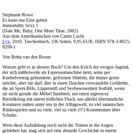
Stephanie Rowe
Es kann nur Eine geben
Immortality Sexy 1
(Date Me, Baby, One More Time, 2002)
Aus dem Amerikanischen von Catrin Lucht
Lyx
, 2010, Taschenbuch, 336 Seiten, 9,95 EUR, ISBN 978-3-8025-
8298-1
Von Britta van den Boom
Worum geht es in diesem Buch? Um den Kelch der ewigen Jugend,
der sich mittlerweile als Espressomaschine tarnt, seine per
Knebelvertrag gebundene, gefrustete Hüterin, die immer gerne
möchte, aber nie darf, ihre in einen Drachen verwandelte Gefährtin,
die an Sport-BHs, Lippenstift und Sexbesessenheit festhält, wenn
sie nicht gerade die Möbel flambiert, um einen supersexy
Brezelkönig mit einem tödlichen Fluch, um allerlei übersinnliche
Kreaturen mitten unter uns in der Alltagswelt, zu viel satanischen
Ränkespielen und zu viele, viel zu viele (!!!) Kommentare über
Schuhe.
Wem diese Aufzählung noch nicht die Tränen in die Augen
getrieben hat, mag sich auf eine absurde Geschichte in einem