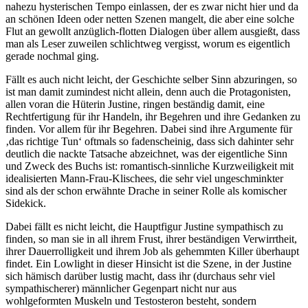
nahezu hysterischen Tempo einlassen, der es zwar nicht hier und da
an schönen Ideen oder netten Szenen mangelt, die aber eine solche
Flut an gewollt anzüglich-flotten Dialogen über allem ausgießt, dass
man als Leser zuweilen schlichtweg vergisst, worum es eigentlich
gerade nochmal ging.
Fällt es auch nicht leicht, der Geschichte selber Sinn abzuringen, so
ist man damit zumindest nicht allein, denn auch die Protagonisten,
allen voran die Hüterin Justine, ringen beständig damit, eine
Rechtfertigung für ihr Handeln, ihr Begehren und ihre Gedanken zu
finden. Vor allem für ihr Begehren. Dabei sind ihre Argumente für
‚das richtige Tun‘ oftmals so fadenscheinig, dass sich dahinter sehr
deutlich die nackte Tatsache abzeichnet, was der eigentliche Sinn
und Zweck des Buchs ist: romantisch-sinnliche Kurzweiligkeit mit
idealisierten Mann-Frau-Klischees, die sehr viel ungeschminkter
sind als der schon erwähnte Drache in seiner Rolle als komischer
Sidekick.
Dabei fällt es nicht leicht, die Hauptfigur Justine sympathisch zu
finden, so man sie in all ihrem Frust, ihrer beständigen Verwirrtheit,
ihrer Dauerrolligkeit und ihrem Job als gehemmten Killer überhaupt
findet. Ein Lowlight in dieser Hinsicht ist die Szene, in der Justine
sich hämisch darüber lustig macht, dass ihr (durchaus sehr viel
sympathischerer) männlicher Gegenpart nicht nur aus
wohlgeformten Muskeln und Testosteron besteht, sondern