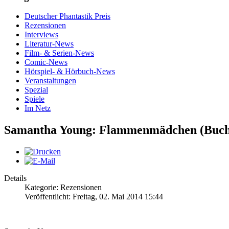
Deutscher Phantastik Preis
Rezensionen
Interviews
Literatur-News
Film- & Serien-News
Comic-News
Hörspiel- & Hörbuch-News
Veranstaltungen
Spezial
Spiele
Im Netz
Samantha Young: Flammenmädchen (Buch
Details
Kategorie: Rezensionen
Veröffentlicht: Freitag, 02. Mai 2014 15:44