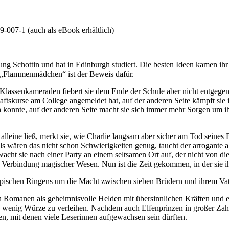
-007-1 (auch als eBook erhältlich)
ng Schottin und hat in Edinburgh studiert. Die besten Ideen kamen ihr 
. „Flammenmädchen“ ist der Beweis dafür.
r Klassenkameraden fiebert sie dem Ende der Schule aber nicht entgegen
rtschaftskurse am College angemeldet hat, auf der anderen Seite kämpft 
en konnte, auf der anderen Seite macht sie sich immer mehr Sorgen um i
alleine ließ, merkt sie, wie Charlie langsam aber sicher am Tod seines B
wären das nicht schon Schwierigkeiten genug, taucht der arrogante abe
wacht sie nach einer Party an einem seltsamen Ort auf, der nicht von dies
er Verbindung magischer Wesen. Nun ist die Zeit gekommen, in der sie 
epischen Ringens um die Macht zwischen sieben Brüdern und ihrem Vater,
manen als geheimnisvolle Helden mit übersinnlichen Kräften und eine
 wenig Würze zu verleihen. Nachdem auch Elfenprinzen in großer Zahl 
, mit denen viele Leserinnen aufgewachsen sein dürften.