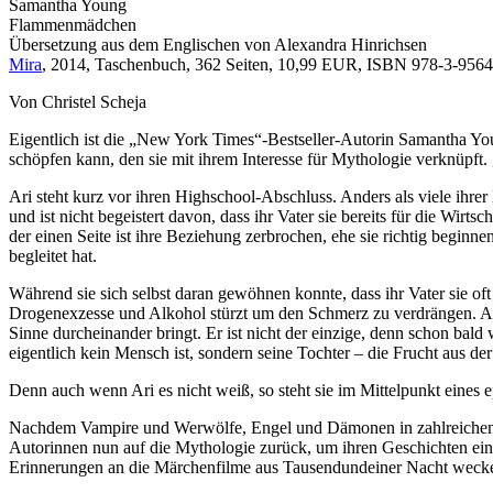
Samantha Young
Flammenmädchen
Übersetzung aus dem Englischen von Alexandra Hinrichsen
Mira
, 2014, Taschenbuch, 362 Seiten, 10,99 EUR, ISBN 978-3-95649
Von Christel Scheja
Eigentlich ist die „New York Times“-Bestseller-Autorin Samantha You
schöpfen kann, den sie mit ihrem Interesse für Mythologie verknüpft
Ari steht kurz vor ihren Highschool-Abschluss. Anders als viele ihre
und ist nicht begeistert davon, dass ihr Vater sie bereits für die Wi
der einen Seite ist ihre Beziehung zerbrochen, ehe sie richtig beginn
begleitet hat.
Während sie sich selbst daran gewöhnen konnte, dass ihr Vater sie oft 
Drogenexzesse und Alkohol stürzt um den Schmerz zu verdrängen. Als 
Sinne durcheinander bringt. Er ist nicht der einzige, denn schon bald 
eigentlich kein Mensch ist, sondern seine Tochter – die Frucht aus d
Denn auch wenn Ari es nicht weiß, so steht sie im Mittelpunkt eines 
Nachdem Vampire und Werwölfe, Engel und Dämonen in zahlreichen Ro
Autorinnen nun auf die Mythologie zurück, um ihren Geschichten ein
Erinnerungen an die Märchenfilme aus Tausendundeiner Nacht wecken