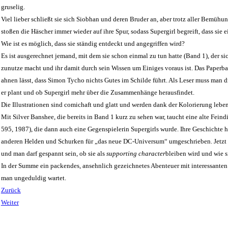
gruselig.
Viel lieber schließt sie sich Siobhan und deren Bruder an, aber trotz aller Bemühun
stoßen die Häscher immer wieder auf ihre Spur, sodass Supergirl begreift, dass sie ei
Wie ist es möglich, dass sie ständig entdeckt und angegriffen wird?
Es ist ausgerechnet jemand, mit dem sie schon einmal zu tun hatte (Band 1), der s
zunutze macht und ihr damit durch sein Wissen um Einiges voraus ist. Das Paperba
ahnen lässt, dass Simon Tycho nichts Gutes im Schilde führt. Als Leser muss man 
er plant und ob Supergirl mehr über die Zusammenhänge herausfindet.
Die Illustrationen sind comichaft und glatt und werden dank der Kolorierung leben
Mit Silver Banshee, die bereits in Band 1 kurz zu sehen war, taucht eine alte Fei
595, 1987), die dann auch eine Gegenspielerin Supergirls wurde. Ihre Geschichte 
anderen Helden und Schurken für „das neue DC-Universum“ umgeschrieben. Jetzt tri
und man darf gespannt sein, ob sie als
supporting character
bleiben wird und wie s
In der Summe ein packendes, ansehnlich gezeichnetes Abenteuer mit interessanten
man ungeduldig wartet.
Zurück
Weiter