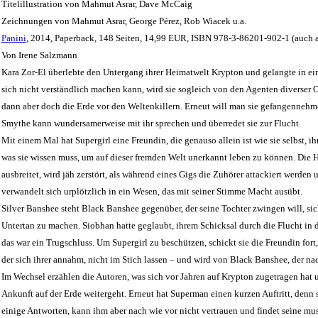
Titelillustration von Mahmut Asrar, Dave McCaig
Zeichnungen von Mahmut Asrar, George Pérez, Rob Wiacek u.a.
Panini
, 2014, Paperback, 148 Seiten, 14,99 EUR, ISBN 978-3-86201-902-1 (auch a
Von Irene Salzmann
Kara Zor-El überlebte den Untergang ihrer Heimatwelt Krypton und gelangte in ei
sich nicht verständlich machen kann, wird sie sogleich von den Agenten diverser O
dann aber doch die Erde vor den Weltenkillern. Erneut will man sie gefangennehm
Smythe kann wundersamerweise mit ihr sprechen und überredet sie zur Flucht.
Mit einem Mal hat Supergirl eine Freundin, die genauso allein ist wie sie selbst, ih
was sie wissen muss, um auf dieser fremden Welt unerkannt leben zu können. Die H
ausbreitet, wird jäh zerstört, als während eines Gigs die Zuhörer attackiert werden
verwandelt sich urplötzlich in ein Wesen, das mit seiner Stimme Macht ausübt.
Silver Banshee steht Black Banshee gegenüber, der seine Tochter zwingen will, 
Untertan zu machen. Siobhan hatte geglaubt, ihrem Schicksal durch die Flucht i
das war ein Trugschluss. Um Supergirl zu beschützen, schickt sie die Freundin fort
der sich ihrer annahm, nicht im Stich lassen – und wird von Black Banshee, der nac
Im Wechsel erzählen die Autoren, was sich vor Jahren auf Krypton zugetragen hat und
Ankunft auf der Erde weitergeht. Erneut hat Superman einen kurzen Auftritt, denn 
einige Antworten, kann ihm aber nach wie vor nicht vertrauen und findet seine mu