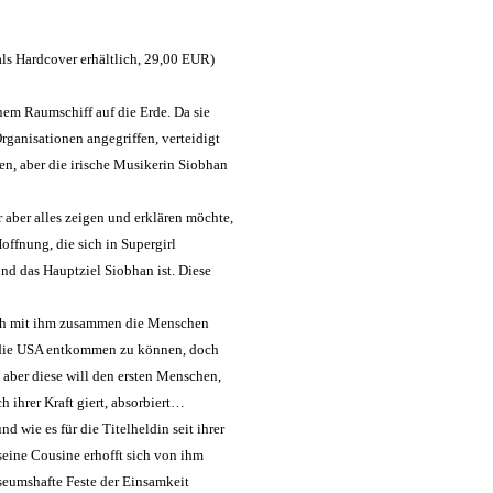
ls Hardcover erhältlich, 29,00 EUR)
nem Raumschiff auf die Erde. Da sie
rganisationen angegriffen, verteidigt
en, aber die irische Musikerin Siobhan
r aber alles zeigen und erklären möchte,
offnung, die sich in Supergirl
 und das Hauptziel Siobhan ist. Diese
sich mit ihm zusammen die Menschen
n die USA entkommen zu können, doch
, aber diese will den ersten Menschen,
h ihrer Kraft giert, absorbiert…
 wie es für die Titelheldin seit ihrer
seine Cousine erhofft sich von ihm
seumshafte Feste der Einsamkeit