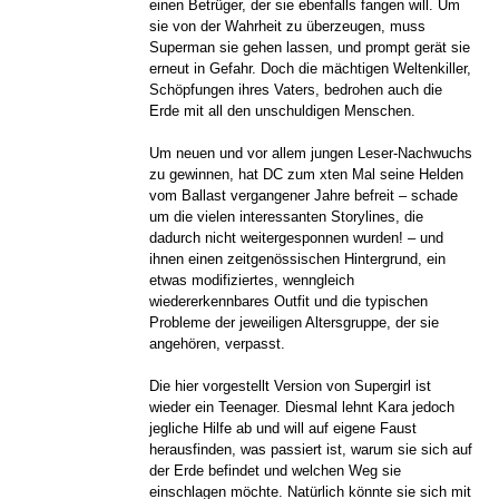
einen Betrüger, der sie ebenfalls fangen will. Um
sie von der Wahrheit zu überzeugen, muss
Superman sie gehen lassen, und prompt gerät sie
erneut in Gefahr. Doch die mächtigen Weltenkiller,
Schöpfungen ihres Vaters, bedrohen auch die
Erde mit all den unschuldigen Menschen.
Um neuen und vor allem jungen Leser-Nachwuchs
zu gewinnen, hat DC zum xten Mal seine Helden
vom Ballast vergangener Jahre befreit – schade
um die vielen interessanten Storylines, die
dadurch nicht weitergesponnen wurden! – und
ihnen einen zeitgenössischen Hintergrund, ein
etwas modifiziertes, wenngleich
wiedererkennbares Outfit und die typischen
Probleme der jeweiligen Altersgruppe, der sie
angehören, verpasst.
Die hier vorgestellt Version von Supergirl ist
wieder ein Teenager. Diesmal lehnt Kara jedoch
jegliche Hilfe ab und will auf eigene Faust
herausfinden, was passiert ist, warum sie sich auf
der Erde befindet und welchen Weg sie
einschlagen möchte. Natürlich könnte sie sich mit