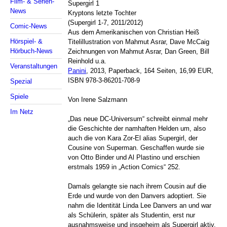
Film- & Serien-
Supergirl 1
News
Kryptons letzte Tochter
(Supergirl 1-7, 2011/2012)
Comic-News
Aus dem Amerikanischen von Christian Heiß
Hörspiel- &
Titelillustration von Mahmut Asrar, Dave McCaig
Hörbuch-News
Zeichnungen von Mahmut Asrar, Dan Green, Bill
Reinhold u.a.
Veranstaltungen
Panini
, 2013, Paperback, 164 Seiten, 16,99 EUR,
ISBN 978-3-86201-708-9
Spezial
Spiele
Von Irene Salzmann
Im Netz
„Das neue DC-Universum“ schreibt einmal mehr
die Geschichte der namhaften Helden um, also
auch die von Kara Zor-El alias Supergirl, der
Cousine von Superman. Geschaffen wurde sie
von Otto Binder und Al Plastino und erschien
erstmals 1959 in „Action Comics“ 252.
Damals gelangte sie nach ihrem Cousin auf die
Erde und wurde von den Danvers adoptiert. Sie
nahm die Identität Linda Lee Danvers an und war
als Schülerin, später als Studentin, erst nur
ausnahmsweise und insgeheim als Supergirl aktiv,