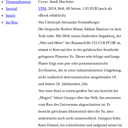
Veranstaltungen
Cover: Arndt Drechsler
Spezial
VPM
, 2014, Heft, 68 Seiten, 1,95 EUR (auch als
Spiele
eBook erhältlich)
Im Netz
Von Christoph Alexander Schmidberger
Der Atopische Richter Matan Addaru Dannoer ist dem
Tode nahe. Mit Hilfe seines Androiden Angakkuq, der
„Wirt und Hüter“ des Raumschiffs 232-COLPCOR ist,
nimmt er Kurs auf den in der galaktischen Southside
gelegenen Planeten Yo. Dieser sehr felsige und karge
Planet birgt eine prä- oder postastronautische
Zivilisation, die in einer industrialisierten Umgebung,
nicht unähnlich dem terranischen ausgehenden 19.
und frühen 20. Jahrhundert, lebt.
Von einer Insel in einem großen See aus herrscht der
„Magier“ Jabari Gneppo über das Volk, das ansonsten
vom Rest des Universums abgeschnitten ist. Er
herrscht gleichsam diktatorisch über die Yo, aber
andererseits auch nicht unmenschlich. Gneppos Sohn
Kaen Emund, ein schüchterner und aufgrund seiner im