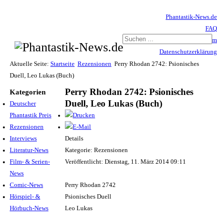
Phantastik-News.de
FAQ
Impressum
Datenschutzerklärung
Haftungsausschluss
Aktuelle Seite:
Startseite
Rezensionen
Perry Rhodan 2742: Psionisches
Duell, Leo Lukas (Buch)
Perry Rhodan 2742: Psionisches
Kategorien
Duell, Leo Lukas (Buch)
Deutscher
Phantastik Preis
Rezensionen
Interviews
Details
Literatur-News
Kategorie: Rezensionen
Film- & Serien-
Veröffentlicht: Dienstag, 11. März 2014 09:11
News
Comic-News
Perry Rhodan 2742
Hörspiel- &
Psionisches Duell
Hörbuch-News
Leo Lukas