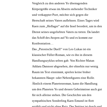
Vergleich zu den anderen Yo überragenden
Körpergröße etwas im Abseits stehender Techniker
und verkappter Poet, möchte sich gegen die
Herrschaft seines Vaters auflehnen. Eines Tages wird
Kaen zum „Hoflager“ auf die Insel beordert, um in den
Dienst seines ungeliebten Vaters zu treten. Da landet
das Schiff des Atopen auf Yo und es kommt zur
Konfrontation…
Das „Psionische Duell“ von Leo Lukas ist ein
klassischer Füller-Roman, wie es ihn in diesem
Handlungszyklus selten gab. Von Richter Matan
Addaru Dannoer abgesehen, der ohnehin nur wenig
Raum im Text einnimmt, spielen keine bisher
bekannten Haupt- oder Nebenfiguren eine Rolle.
Ähnlich einem Planetenroman, kann die Handlung
um den Planeten Yo und dessen Geheimnisse auch gut
für sich alleine stehen. Die Geschichte um den
sympathischen Sonderling Kaen Emund ist flott
erzählt und nicht ohne Reiz. Das Setting ist durch und