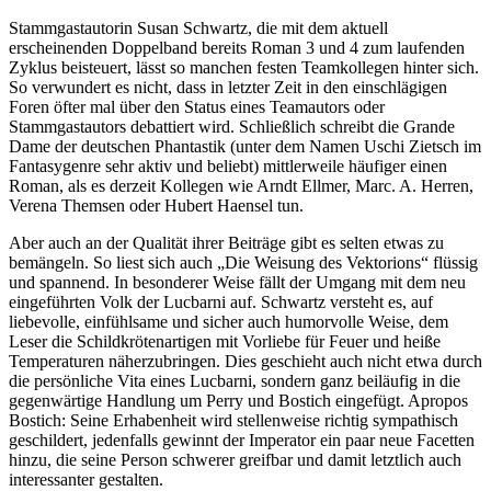
Stammgastautorin Susan Schwartz, die mit dem aktuell
erscheinenden Doppelband bereits Roman 3 und 4 zum laufenden
Zyklus beisteuert, lässt so manchen festen Teamkollegen hinter sich.
So verwundert es nicht, dass in letzter Zeit in den einschlägigen
Foren öfter mal über den Status eines Teamautors oder
Stammgastautors debattiert wird. Schließlich schreibt die Grande
Dame der deutschen Phantastik (unter dem Namen Uschi Zietsch im
Fantasygenre sehr aktiv und beliebt) mittlerweile häufiger einen
Roman, als es derzeit Kollegen wie Arndt Ellmer, Marc. A. Herren,
Verena Themsen oder Hubert Haensel tun.
Aber auch an der Qualität ihrer Beiträge gibt es selten etwas zu
bemängeln. So liest sich auch „Die Weisung des Vektorions“ flüssig
und spannend. In besonderer Weise fällt der Umgang mit dem neu
eingeführten Volk der Lucbarni auf. Schwartz versteht es, auf
liebevolle, einfühlsame und sicher auch humorvolle Weise, dem
Leser die Schildkrötenartigen mit Vorliebe für Feuer und heiße
Temperaturen näherzubringen. Dies geschieht auch nicht etwa durch
die persönliche Vita eines Lucbarni, sondern ganz beiläufig in die
gegenwärtige Handlung um Perry und Bostich eingefügt. Apropos
Bostich: Seine Erhabenheit wird stellenweise richtig sympathisch
geschildert, jedenfalls gewinnt der Imperator ein paar neue Facetten
hinzu, die seine Person schwerer greifbar und damit letztlich auch
interessanter gestalten.