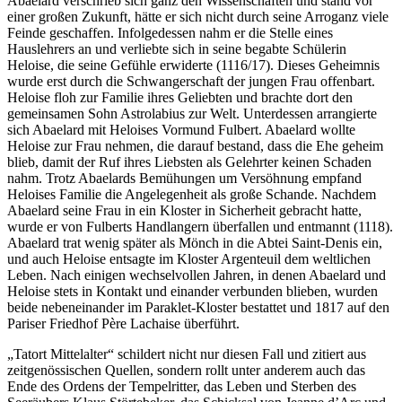
Abaelard verschrieb sich ganz den Wissenschaften und stand vor
einer großen Zukunft, hätte er sich nicht durch seine Arroganz viele
Feinde geschaffen. Infolgedessen nahm er die Stelle eines
Hauslehrers an und verliebte sich in seine begabte Schülerin
Heloise, die seine Gefühle erwiderte (1116/17). Dieses Geheimnis
wurde erst durch die Schwangerschaft der jungen Frau offenbart.
Heloise floh zur Familie ihres Geliebten und brachte dort den
gemeinsamen Sohn Astrolabius zur Welt. Unterdessen arrangierte
sich Abaelard mit Heloises Vormund Fulbert. Abaelard wollte
Heloise zur Frau nehmen, die darauf bestand, dass die Ehe geheim
blieb, damit der Ruf ihres Liebsten als Gelehrter keinen Schaden
nahm. Trotz Abaelards Bemühungen um Versöhnung empfand
Heloises Familie die Angelegenheit als große Schande. Nachdem
Abaelard seine Frau in ein Kloster in Sicherheit gebracht hatte,
wurde er von Fulberts Handlangern überfallen und entmannt (1118).
Abaelard trat wenig später als Mönch in die Abtei Saint-Denis ein,
und auch Heloise entsagte im Kloster Argenteuil dem weltlichen
Leben. Nach einigen wechselvollen Jahren, in denen Abaelard und
Heloise stets in Kontakt und einander verbunden blieben, wurden
beide nebeneinander im Paraklet-Kloster bestattet und 1817 auf den
Pariser Friedhof Père Lachaise überführt.
„Tatort Mittelalter“ schildert nicht nur diesen Fall und zitiert aus
zeitgenössischen Quellen, sondern rollt unter anderem auch das
Ende des Ordens der Tempelritter, das Leben und Sterben des