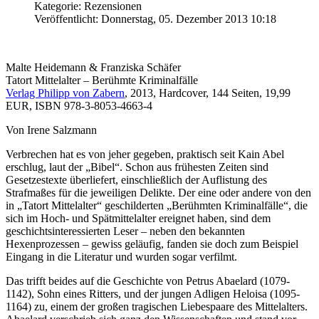
Kategorie: Rezensionen
Veröffentlicht: Donnerstag, 05. Dezember 2013 10:18
Malte Heidemann & Franziska Schäfer
Tatort Mittelalter – Berühmte Kriminalfälle
Verlag Philipp von Zabern
, 2013, Hardcover, 144 Seiten, 19,99
EUR, ISBN 978-3-8053-4663-4
Von Irene Salzmann
Verbrechen hat es von jeher gegeben, praktisch seit Kain Abel
erschlug, laut der „Bibel“. Schon aus frühesten Zeiten sind
Gesetzestexte überliefert, einschließlich der Auflistung des
Strafmaßes für die jeweiligen Delikte. Der eine oder andere von den
in „Tatort Mittelalter“ geschilderten „Berühmten Kriminalfälle“, die
sich im Hoch- und Spätmittelalter ereignet haben, sind dem
geschichtsinteressierten Leser – neben den bekannten
Hexenprozessen – gewiss geläufig, fanden sie doch zum Beispiel
Eingang in die Literatur und wurden sogar verfilmt.
Das trifft beides auf die Geschichte von Petrus Abaelard (1079-
1142), Sohn eines Ritters, und der jungen Adligen Heloisa (1095-
1164) zu, einem der großen tragischen Liebespaare des Mittelalters.