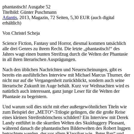
phantastisch! Ausgabe 52
Titelbild: Günter Puschmann
Atlantis
, 2013, Magazin, 72 Seiten, 5,30 EUR (auch digital
erhältlich)
Von Christel Scheja
Science Fiction, Fantasy und Horror, diesmal kommen tatsächlich
alle drei Genres zu ihrem Recht. Die letzte „phantastisch!“ des
Jahres wagt einen bunten Streifzug durch die Welten der Phantasie
in all ihren literarischen Ausprägungen.
Nach den üblichen Nachrichten und Neuerscheinungen, gibt es
bereits ein ausführliches Interview mit Michael Marcus Thurner, der
nicht nur auf die Vergangenheit zurückblickt, sondern auch seine
literarische Zukunft im Auge behält. Kurz vor Weihnachten wird es
natürlich auch interessant, ganz junge Leser für die Welten der
Phantasie zu begeistern.
Und warum soll dies nicht mit eher außergewöhnlichen Titeln wie
zum Beispiel der „METO“-Trilogie gelingen, die die große Reise
eines kleinen Streifenhörnchens schildert? Ein Interview mit Derek
Landy entführt in die skurrilen Welten des Skulduggery Pleasant,
während danach die phantastischen Bilderwelten des Robert Ingpen
betrachtete werden, der vor allem Klassiker wie „Peter Pan“ und