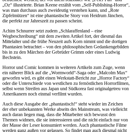
„Oz“ illustrierte. Brian Keene erzählt vom „Self-Publishing-Horror“,
was man durchaus auch zweideutig verstehen kann, und „Rote
Zipfelmützen“ ist eine phantastische Story von Heidrum Jänchen,
die perfekt zur Jahreszeit zu passen scheint.
Achim Schnurrer setzt zudem „Schlaraffenland – eine
Wegbeschreibung“ mit dem zweiten Artikel fort, der diesmal das
Mittelalter und die frühe Neuzeit aufs Korn nimmt und die dortigen
Phantasien betrachtet – von den philosophischen Gedankengebilden
bis in zu den Märchen der Gebrüder Grimm oder eines Ludwig
Bechstein.
Horror und Comic kommen in weiteren Artikeln zum Zuge, wenn
ein näherer Blick auf die „Wormworld“-Saga oder „Malcolm Max“
geworfen wird, es gibt einen Werkstatt-Bericht zur „Horror Factory“
oder die Unterschiede von westlichen zu fernöstlichen Horrorfilmen,
selbst wenn Streifen aus Japan und Südkorea fast originalgetreu von
Amerikanern noch einmal verfilmt wurden.
Auch diese Ausgabe der „phantastisch!“ steht wieder im Zeichen
der eher unbekannten Werke abseits des Mainstream, was vielleicht
auch daran liegen mag, dass die Mitarbeiter sich bewusst den
Themen widmen, die sie interessieren und die nicht einfach nur von
der Masse der Leser konsumiert werden. Auch phantastische Filme
werden ganz außen vor gelassen. So findet man auch diesmal nicht