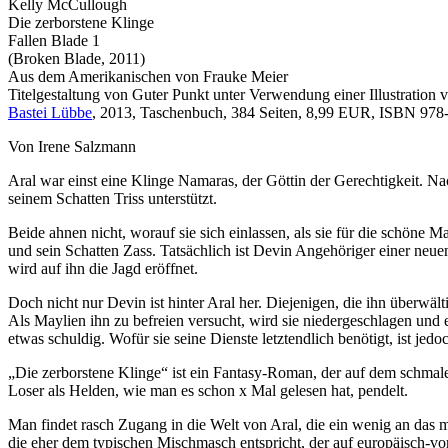
Kelly McCullough
Die zerborstene Klinge
Fallen Blade 1
(Broken Blade, 2011)
Aus dem Amerikanischen von Frauke Meier
Titelgestaltung von Guter Punkt unter Verwendung einer Illustration 
Bastei Lübbe
, 2013, Taschenbuch, 384 Seiten, 8,99 EUR, ISBN 978-3
Von Irene Salzmann
Aral war einst eine Klinge Namaras, der Göttin der Gerechtigkeit. Na
seinem Schatten Triss unterstützt.
Beide ahnen nicht, worauf sie sich einlassen, als sie für die schöne 
und sein Schatten Zass. Tatsächlich ist Devin Angehöriger einer neu
wird auf ihn die Jagd eröffnet.
Doch nicht nur Devin ist hinter Aral her. Diejenigen, die ihn überwä
Als Maylien ihn zu befreien versucht, wird sie niedergeschlagen und 
etwas schuldig. Wofür sie seine Dienste letztendlich benötigt, ist jedo
„Die zerborstene Klinge“ ist ein Fantasy-Roman, der auf dem schmal
Loser als Helden, wie man es schon x Mal gelesen hat, pendelt.
Man findet rasch Zugang in die Welt von Aral, die ein wenig an das mi
die eher dem typischen Mischmasch entspricht, der auf europäisch-vor