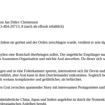
von Jan Ditlev Christensen
-404-20713, 8 (auch als eBook erhältlich)
chdem sie getötet und der Orden zerschlagen wurde, verdient er sein tä
Maylien eine Botschaft überbringen sollen. Der angebliche Empfänger ta
en Assassinen-Organisation und möchte Aral anwerben. Da dieser sich w
ltigen und in eine Folterkammer sperren, interessieren sich für Devin u
entführt, aber Aral kann in dem Durcheinander entkommen. Sogleich beg
ch weitaus komplizierter und gefährlicher, als befürchtet.
en Grat zwischen spannender Story mit interessanten Protagonisten u
ttelalterliche China, Japan und Indien angelehnt ist durch die Nomenkla
derasiatischen Anleihen beruht.