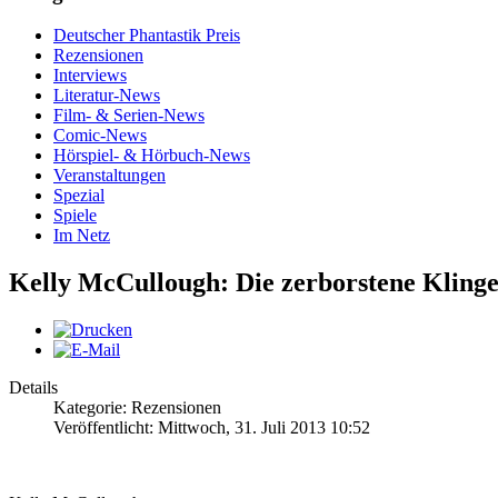
Deutscher Phantastik Preis
Rezensionen
Interviews
Literatur-News
Film- & Serien-News
Comic-News
Hörspiel- & Hörbuch-News
Veranstaltungen
Spezial
Spiele
Im Netz
Kelly McCullough: Die zerborstene Klinge
Details
Kategorie: Rezensionen
Veröffentlicht: Mittwoch, 31. Juli 2013 10:52