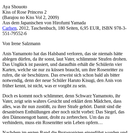
Aya Shouoto
Kiss of Rose Princess 2
(Barajou no Kiss Vol 2, 2009)
Aus dem Japanischen von Hirofumi Yamada
Carlsen
, 2012, Taschenbuch, 180 Seiten, 6,95 EUR, ISBN 978-3-
551-79552-6
Von Irene Salzmann
Anis Yamamoto hat das Halsband verloren, das sie niemals hätte
ablegen dürfen, da ihr sonst, laut Vater, schlimmste Strafen drohen.
Das Unglück ist passiert, und daraufhin erhält die Schülerin vier
Karten, welche sie nur zu küssen braucht, um ihre Rosenritter zu
rufen, die sie beschützen. Das erweist sich schon bald als bitter
notwendig, denn der neue Schüler Haruto Kisugi, den Anis von
früher kennt, ist nicht, was er vorgibt zu sein.
Doch es kommt noch schlimmer, denn Schwarz Yamamoto, ihr
Vater, zeigt sein wahres Gesicht und erklärt dem Mädchen, dass
alles, was ihr nun zustößt, zu ihrer Strafe gehört. Damit sind die
desaströsen Enthüllungen aber noch nicht vorbei: Das Siegel, das
den Dämonengott bannt, droht zu zerbrechen. Um das zu
verhindern, muss ein Rosenritter sein Leben opfern…
Nachdem im ersten Band die Protagonisten eingeführt wurden und