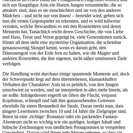
sich um Hauptfigur Anis ein Harem Jungen versammelte, die so
attraktiv sind, dass es sie einschüchtert und sie von den anderen
Mädchen – und nicht nur von ihnen! – beneidet wird, geben sich
nun die ersten Gegenspieler zu erkennen, und es wird teilweise
verraten, welche Bewandtnis es mit den Rosenrittern und deren
Meisterin hat. Tatsächlich reicht deren Geschichte, die von Liebe
und Hass, Treue und Verrat geprägt ist, viele Generationen zurück.
Hinter all dem steht eine mysteriöse Organisation, die scheinbar
genausowenig Skrupel kennt, wenn es darum geht, den
Dämonengott von der Erde fern zu halten, wie die Magier und
anderen Rosenritter, die ihre eigenen, nicht näher umrissenen Ziele
verfolgen.
Die Handlung weist durchaus einige spannende Momente auf, doch
der Schwerpunkt liegt auf dem übertriebenen, klamaukhaften
Verhalten der Charaktere: Anis ist es peinlich, von den Jungen
umschwirrt zu werden, und sie interpretiert in alles mehr hinein, als
sie sollte. Infolgedessen ergreift sie öfters die Flucht, verpasst
Kopfnüsse, schimpft und hält ihre gutaussehenden Getreuen
ebenfalls für einen Bestandteil der Strafe. Daran merkt man, dass
jüngere Leserinnen zwischen 10 und 14 Jahre die Zielgruppe sind.
Ihnen ist eine ‚richtige‘ Romanze oder ein packendes Fantasy-
Abenteuer nicht so wichtig wie ein quirliger, lustiger Inhalt und
hübsche Zeichnungen von niedlichen Protagonisten in verspielten
Gewändern. Davon wird ihnen jede Menge geboten, so dass sie