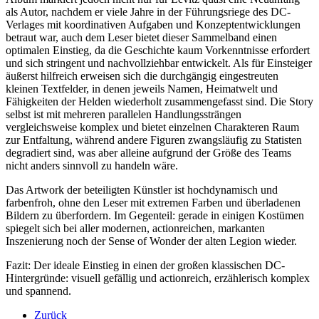
als Autor, nachdem er viele Jahre in der Führungsriege des DC-
Verlages mit koordinativen Aufgaben und Konzeptentwicklungen
betraut war, auch dem Leser bietet dieser Sammelband einen
optimalen Einstieg, da die Geschichte kaum Vorkenntnisse erfordert
und sich stringent und nachvollziehbar entwickelt. Als für Einsteiger
äußerst hilfreich erweisen sich die durchgängig eingestreuten
kleinen Textfelder, in denen jeweils Namen, Heimatwelt und
Fähigkeiten der Helden wiederholt zusammengefasst sind. Die Story
selbst ist mit mehreren parallelen Handlungssträngen
vergleichsweise komplex und bietet einzelnen Charakteren Raum
zur Entfaltung, während andere Figuren zwangsläufig zu Statisten
degradiert sind, was aber alleine aufgrund der Größe des Teams
nicht anders sinnvoll zu handeln wäre.
Das Artwork der beteiligten Künstler ist hochdynamisch und
farbenfroh, ohne den Leser mit extremen Farben und überladenen
Bildern zu überfordern. Im Gegenteil: gerade in einigen Kostümen
spiegelt sich bei aller modernen, actionreichen, markanten
Inszenierung noch der Sense of Wonder der alten Legion wieder.
Fazit: Der ideale Einstieg in einen der großen klassischen DC-
Hintergründe: visuell gefällig und actionreich, erzählerisch komplex
und spannend.
Zurück