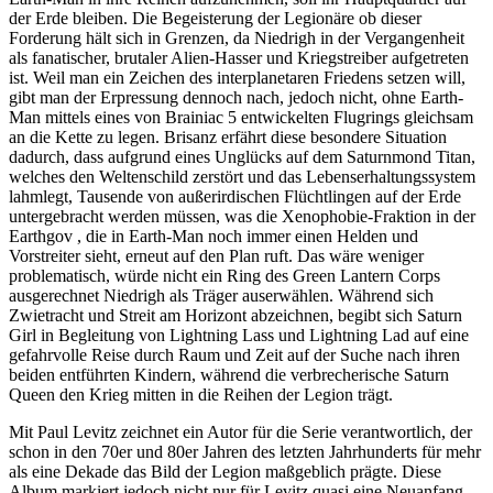
der Erde bleiben. Die Begeisterung der Legionäre ob dieser
Forderung hält sich in Grenzen, da Niedrigh in der Vergangenheit
als fanatischer, brutaler Alien-Hasser und Kriegstreiber aufgetreten
ist. Weil man ein Zeichen des interplanetaren Friedens setzen will,
gibt man der Erpressung dennoch nach, jedoch nicht, ohne Earth-
Man mittels eines von Brainiac 5 entwickelten Flugrings gleichsam
an die Kette zu legen. Brisanz erfährt diese besondere Situation
dadurch, dass aufgrund eines Unglücks auf dem Saturnmond Titan,
welches den Weltenschild zerstört und das Lebenserhaltungssystem
lahmlegt, Tausende von außerirdischen Flüchtlingen auf der Erde
untergebracht werden müssen, was die Xenophobie-Fraktion in der
Earthgov , die in Earth-Man noch immer einen Helden und
Vorstreiter sieht, erneut auf den Plan ruft. Das wäre weniger
problematisch, würde nicht ein Ring des Green Lantern Corps
ausgerechnet Niedrigh als Träger auserwählen. Während sich
Zwietracht und Streit am Horizont abzeichnen, begibt sich Saturn
Girl in Begleitung von Lightning Lass und Lightning Lad auf eine
gefahrvolle Reise durch Raum und Zeit auf der Suche nach ihren
beiden entführten Kindern, während die verbrecherische Saturn
Queen den Krieg mitten in die Reihen der Legion trägt.
Mit Paul Levitz zeichnet ein Autor für die Serie verantwortlich, der
schon in den 70er und 80er Jahren des letzten Jahrhunderts für mehr
als eine Dekade das Bild der Legion maßgeblich prägte. Diese
Album markiert jedoch nicht nur für Levitz quasi eine Neuanfang