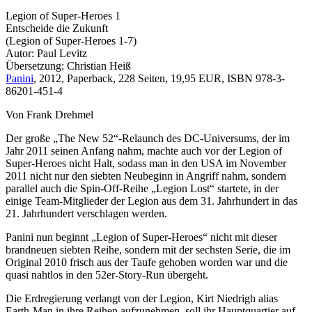
Legion of Super-Heroes 1
Entscheide die Zukunft
(Legion of Super-Heroes 1-7)
Autor: Paul Levitz
Übersetzung: Christian Heiß
Panini
, 2012, Paperback, 228 Seiten, 19,95 EUR, ISBN 978-3-
86201-451-4
Von Frank Drehmel
Der große „The New 52“-Relaunch des DC-Universums, der im
Jahr 2011 seinen Anfang nahm, machte auch vor der Legion of
Super-Heroes nicht Halt, sodass man in den USA im November
2011 nicht nur den siebten Neubeginn in Angriff nahm, sondern
parallel auch die Spin-Off-Reihe „Legion Lost“ startete, in der
einige Team-Mitglieder der Legion aus dem 31. Jahrhundert in das
21. Jahrhundert verschlagen werden.
Panini nun beginnt „Legion of Super-Heroes“ nicht mit dieser
brandneuen siebten Reihe, sondern mit der sechsten Serie, die im
Original 2010 frisch aus der Taufe gehoben worden war und die
quasi nahtlos in den 52er-Story-Run übergeht.
Die Erdregierung verlangt von der Legion, Kirt Niedrigh alias
Earth-Man in ihre Reihen aufzunehmen, soll ihr Hauptquartier auf