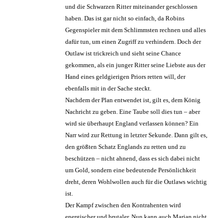
und die Schwarzen Ritter miteinander geschlossen
haben. Das ist gar nicht so einfach, da Robins
Gegenspieler mit dem Schlimmsten rechnen und alles
dafür tun, um einen Zugriff zu verhindern. Doch der
Outlaw ist trickreich und sieht seine Chance
gekommen, als ein junger Ritter seine Liebste aus der
Hand eines geldgierigen Priors retten will, der
ebenfalls mit in der Sache steckt.
Nachdem der Plan entwendet ist, gilt es, dem König
Nachricht zu geben. Eine Taube soll dies tun – aber
wird sie überhaupt England verlassen können? Ein
Narr wird zur Rettung in letzter Sekunde. Dann gilt es,
den größten Schatz Englands zu retten und zu
beschützen – nicht ahnend, dass es sich dabei nicht
um Gold, sondern eine bedeutende Persönlichkeit
dreht, deren Wohlwollen auch für die Outlaws wichtig
ist.
Der Kampf zwischen den Kontrahenten wird
energischer und brutaler. Nun kann auch Marian nicht