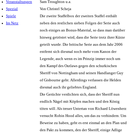
Veranstaltungen
Sam Troughton u.a.
Spezial
Von Christel Scheja
Spiele
Die zweite Staffelbox der zweiten Staffel enthält
Im Netz
neben den restlichen sieben Folgen der Serie auch
noch einiges an Bonus-Material, so dass man darüber
hinweg getröstet wird, dass die Serie trotz ihrer Kürze
geteilt wurde. Die britische Serie aus dem Jahr 2006
entfernt sich diesmal noch mehr vom Kanon der
Legende, auch wenn es im Prinzip immer noch um
den Kampf des Outlaws gegen den schurkischen
Sheriff von Nottingham und seinen Handlanger Guy
of Gisbourne geht. Allerdings verlassen die Helden
diesmal auch ihr geliebtes England.
Die Gerüchte verdichten sich, dass der Sheriff nun
endlich Nägel mit Köpfen machen und den König
töten will. Als treuer Untertan von Richard Löwenherz
versucht Robin Hood alles, um das zu verhindern. Um
Beweise zu haben, geht es erst einmal an den Plan und
den Pakt zu kommen, den der Sheriff, einige Adlige