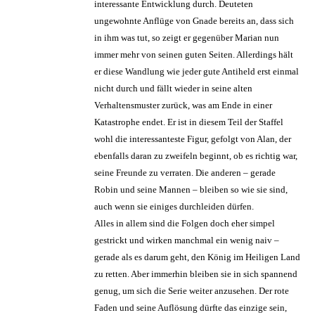
interessante Entwicklung durch. Deuteten
ungewohnte Anflüge von Gnade bereits an, dass sich
in ihm was tut, so zeigt er gegenüber Marian nun
immer mehr von seinen guten Seiten. Allerdings hält
er diese Wandlung wie jeder gute Antiheld erst einmal
nicht durch und fällt wieder in seine alten
Verhaltensmuster zurück, was am Ende in einer
Katastrophe endet. Er ist in diesem Teil der Staffel
wohl die interessanteste Figur, gefolgt von Alan, der
ebenfalls daran zu zweifeln beginnt, ob es richtig war,
seine Freunde zu verraten. Die anderen – gerade
Robin und seine Mannen – bleiben so wie sie sind,
auch wenn sie einiges durchleiden dürfen.
Alles in allem sind die Folgen doch eher simpel
gestrickt und wirken manchmal ein wenig naiv –
gerade als es darum geht, den König im Heiligen Land
zu retten. Aber immerhin bleiben sie in sich spannend
genug, um sich die Serie weiter anzusehen. Der rote
Faden und seine Auflösung dürfte das einzige sein,