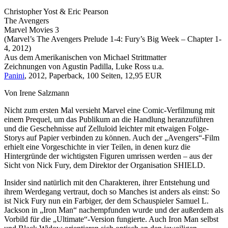
Christopher Yost & Eric Pearson
The Avengers
Marvel Movies 3
(Marvel’s The Avengers Prelude 1-4: Fury’s Big Week – Chapter 1-
4, 2012)
Aus dem Amerikanischen von Michael Strittmatter
Zeichnungen von Agustin Padilla, Luke Ross u.a.
Panini
, 2012, Paperback, 100 Seiten, 12,95 EUR
Von Irene Salzmann
Nicht zum ersten Mal versieht Marvel eine Comic-Verfilmung mit
einem Prequel, um das Publikum an die Handlung heranzuführen
und die Geschehnisse auf Zelluloid leichter mit etwaigen Folge-
Storys auf Papier verbinden zu können. Auch der „Avengers“-Film
erhielt eine Vorgeschichte in vier Teilen, in denen kurz die
Hintergründe der wichtigsten Figuren umrissen werden – aus der
Sicht von Nick Fury, dem Direktor der Organisation SHIELD.
Insider sind natürlich mit den Charakteren, ihrer Entstehung und
ihrem Werdegang vertraut, doch so Manches ist anders als einst: So
ist Nick Fury nun ein Farbiger, der dem Schauspieler Samuel L.
Jackson in „Iron Man“ nachempfunden wurde und der außerdem als
Vorbild für die „Ultimate“-Version fungierte. Auch Iron Man selbst