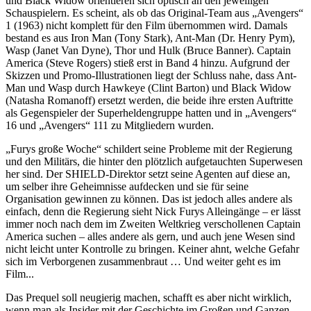
und Black Widow orientieren sich optisch an den jeweiligen
Schauspielern. Es scheint, als ob das Original-Team aus „Avengers“
1 (1963) nicht komplett für den Film übernommen wird. Damals
bestand es aus Iron Man (Tony Stark), Ant-Man (Dr. Henry Pym),
Wasp (Janet Van Dyne), Thor und Hulk (Bruce Banner). Captain
America (Steve Rogers) stieß erst in Band 4 hinzu. Aufgrund der
Skizzen und Promo-Illustrationen liegt der Schluss nahe, dass Ant-
Man und Wasp durch Hawkeye (Clint Barton) und Black Widow
(Natasha Romanoff) ersetzt werden, die beide ihre ersten Auftritte
als Gegenspieler der Superheldengruppe hatten und in „Avengers“
16 und „Avengers“ 111 zu Mitgliedern wurden.
„Furys große Woche“ schildert seine Probleme mit der Regierung
und den Militärs, die hinter den plötzlich aufgetauchten Superwesen
her sind. Der SHIELD-Direktor setzt seine Agenten auf diese an,
um selber ihre Geheimnisse aufdecken und sie für seine
Organisation gewinnen zu können. Das ist jedoch alles andere als
einfach, denn die Regierung sieht Nick Furys Alleingänge – er lässt
immer noch nach dem im Zweiten Weltkrieg verschollenen Captain
America suchen – alles andere als gern, und auch jene Wesen sind
nicht leicht unter Kontrolle zu bringen. Keiner ahnt, welche Gefahr
sich im Verborgenen zusammenbraut … Und weiter geht es im
Film...
Das Prequel soll neugierig machen, schafft es aber nicht wirklich,
wenn man als Insider mit der Geschichte im Großen und Ganzen