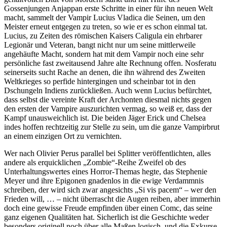
Gossenjungen Anjappan erste Schritte in einer für ihn neuen Welt
macht, sammelt der Vampir Lucius Vladica die Seinen, um den
Meister erneut entgegen zu treten, so wie er es schon einmal tat.
Lucius, zu Zeiten des römischen Kaisers Caligula ein ehrbarer
Legionär und Veteran, bangt nicht nur um seine mittlerweile
angehäufte Macht, sondern hat mit dem Vampir noch eine sehr
persönliche fast zweitausend Jahre alte Rechnung offen. Nosferatu
seinerseits sucht Rache an denen, die ihn während des Zweiten
Weltkrieges so perfide hintergingen und scheinbar tot in den
Dschungeln Indiens zurückließen. Auch wenn Lucius befürchtet,
dass selbst die vereinte Kraft der Archonten diesmal nichts gegen
den ersten der Vampire auszurichten vermag, so weiß er, dass der
Kampf unausweichlich ist. Die beiden Jäger Erick und Chelsea
indes hoffen rechtzeitig zur Stelle zu sein, um die ganze Vampirbrut
an einem einzigen Ort zu vernichten.
Wer nach Olivier Perus parallel bei Splitter veröffentlichten, alles
andere als erquicklichen „Zombie“-Reihe Zweifel ob des
Unterhaltungswertes eines Horror-Themas hegte, das Stephenie
Meyer und ihre Epigonen gnadenlos in die ewige Verdammnis
schreiben, der wird sich zwar angesichts „Si vis pacem“ – wer den
Frieden will, … – nicht überrascht die Augen reiben, aber immerhin
doch eine gewisse Freude empfinden über einen Comc, das seine
ganz eigenen Qualitäten hat. Sicherlich ist die Geschichte weder
besonders originell noch über alle Maßen logisch, und die Exkurse