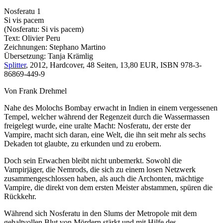
Nosferatu 1
Si vis pacem
(Nosferatu: Si vis pacem)
Text: Olivier Peru
Zeichnungen: Stephano Martino
Übersetzung: Tanja Krämlig
Splitter
, 2012, Hardcover, 48 Seiten, 13,80 EUR, ISBN 978-3-
86869-449-9
Von Frank Drehmel
Nahe des Molochs Bombay erwacht in Indien in einem vergessenen
Tempel, welcher während der Regenzeit durch die Wassermassen
freigelegt wurde, eine uralte Macht: Nosferatu, der erste der
Vampire, macht sich daran, eine Welt, die ihn seit mehr als sechs
Dekaden tot glaubte, zu erkunden und zu erobern.
Doch sein Erwachen bleibt nicht unbemerkt. Sowohl die
Vampirjäger, die Nemrods, die sich zu einem losen Netzwerk
zusammengeschlossen haben, als auch die Archonten, mächtige
Vampire, die direkt von dem ersten Meister abstammen, spüren die
Rückkehr.
Während sich Nosferatu in den Slums der Metropole mit dem
gehaltvollen Blut von Mördern stärkt und mit Hilfe des