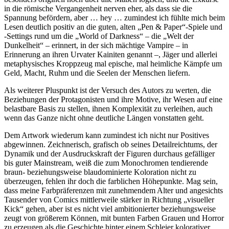
in die römische Vergangenheit nerven eher, als dass sie die
Spannung befördern, aber … hey … zumindest ich fühlte mich beim
Lesen deutlich positiv an die guten, alten „Pen & Paper“-Spiele und
-Settings rund um die „World of Darkness“ – die „Welt der
Dunkelheit“ – erinnert, in der sich mächtige Vampire – in
Erinnerung an ihren Urvater Kainiten genannt –, Jäger und allerlei
metaphysisches Kroppzeug mal epische, mal heimliche Kämpfe um
Geld, Macht, Ruhm und die Seelen der Menschen liefern.
Als weiterer Pluspunkt ist der Versuch des Autors zu werten, die
Beziehungen der Protagonisten und ihre Motive, ihr Wesen auf eine
belastbare Basis zu stellen, ihnen Komplexität zu verleihen, auch
wenn das Ganze nicht ohne deutliche Längen vonstatten geht.
Dem Artwork wiederum kann zumindest ich nicht nur Positives
abgewinnen. Zeichnerisch, grafisch ob seines Detailreichtums, der
Dynamik und der Ausdruckskraft der Figuren durchaus gefälliger
bis guter Mainstream, weiß die zum Monochromen tendierende
braun- beziehungsweise blaudominierte Koloration nicht zu
überzeugen, fehlen ihr doch die farblichen Höhepunkte. Mag sein,
dass meine Farbpräferenzen mit zunehmendem Alter und angesichts
Tausender von Comics mittlerweile stärker in Richtung „visueller
Kick“ gehen, aber ist es nicht viel ambitionierter beziehungsweise
zeugt von größerem Können, mit bunten Farben Grauen und Horror
zu erzeugen als die Geschichte hinter einem Schleier kolorativer