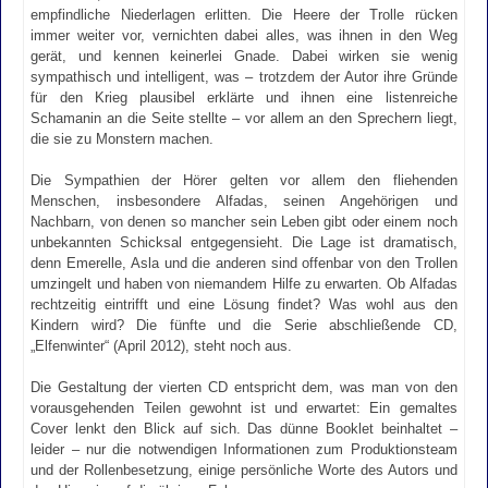
empfindliche Niederlagen erlitten. Die Heere der Trolle rücken
immer weiter vor, vernichten dabei alles, was ihnen in den Weg
gerät, und kennen keinerlei Gnade. Dabei wirken sie wenig
sympathisch und intelligent, was – trotzdem der Autor ihre Gründe
für den Krieg plausibel erklärte und ihnen eine listenreiche
Schamanin an die Seite stellte – vor allem an den Sprechern liegt,
die sie zu Monstern machen.
Die Sympathien der Hörer gelten vor allem den fliehenden
Menschen, insbesondere Alfadas, seinen Angehörigen und
Nachbarn, von denen so mancher sein Leben gibt oder einem noch
unbekannten Schicksal entgegensieht. Die Lage ist dramatisch,
denn Emerelle, Asla und die anderen sind offenbar von den Trollen
umzingelt und haben von niemandem Hilfe zu erwarten. Ob Alfadas
rechtzeitig eintrifft und eine Lösung findet? Was wohl aus den
Kindern wird? Die fünfte und die Serie abschließende CD,
„Elfenwinter“ (April 2012), steht noch aus.
Die Gestaltung der vierten CD entspricht dem, was man von den
vorausgehenden Teilen gewohnt ist und erwartet: Ein gemaltes
Cover lenkt den Blick auf sich. Das dünne Booklet beinhaltet –
leider – nur die notwendigen Informationen zum Produktionsteam
und der Rollenbesetzung, einige persönliche Worte des Autors und