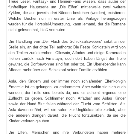
Treue Leser, Fantasy- und Hennen-Fans wissen, dass außer der
fünfteiligen Hauptserie um „Die Elfen“ mittlerweile zwei weitere
Zyklen, die aus jeweils drei Bänden bestehen (werden), existieren.
Welche Bücher nun in erster Linie als Vorlage herangezogen
wurden für die Hörspiel-Umsetzung, kann jemand, der die Romane
nicht gelesen hat, bloß vermuten.
Die Handlung von „Der Fluch des Schicksalswebers“ setzt an der
Stelle ein, an der dritte Teil aufhörte: Die Feste Königstein wird von
den Trollen zurückerobert. Ollowain, Alfadas und einige Kameraden
fliehen zurück nach Firnstayn, doch dort haben längst die Trolle
gewütet, die Dorfbewohner sind fort oder tot. Ein Überlebender kann
Alfadas mehr über das Schicksal seiner Familie erzählen.
Asla, den Kindern und der immer noch schlafenden Elfenkönigin
Emerelle ist es gelungen, zu entkommen. Aber wohin sie sich auch
wenden, die Trolle sind bereits da, und es scheint nirgends eine
Zuflucht zu geben. Schlimmer noch: Alfadas‘ und Aslas Kinder
sowie der Hund Blut fallen während der Flucht vom Schlitten. Als
Asla davon erfährt, will sie sofort zur Unglücksstelle zurück, aber
die anderen drängen darauf, die Flucht fortzusetzen, da sie die
Kinder verloren glauben…
Die Elfen, Menschen und ihre Verbündeten haben mehrere