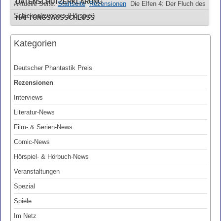
DATENSCHUTZERKLÄRUNG
Aktuelle Seite:
Startseite
Rezensionen
Die Elfen 4: Der Fluch des
Schicksalswebers (Hörspiel)
HAFTUNGSAUSSCHLUSS
Kategorien
Deutscher Phantastik Preis
Rezensionen
Interviews
Literatur-News
Film- & Serien-News
Comic-News
Hörspiel- & Hörbuch-News
Veranstaltungen
Spezial
Spiele
Im Netz