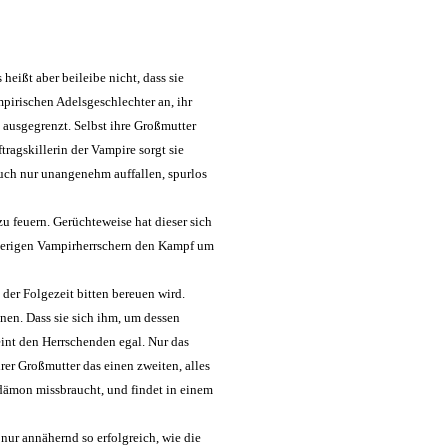
eißt aber beileibe nicht, dass sie
mpirischen Adelsgeschlechter an, ihr
 ausgegrenzt. Selbst ihre Großmutter
ftragskillerin der Vampire sorgt sie
auch nur unangenehm auffallen, spurlos
u feuern. Gerüchteweise hat dieser sich
herigen Vampirherrschern den Kampf um
der Folgezeit bitten bereuen wird.
nen. Dass sie sich ihm, um dessen
eint den Herrschenden egal. Nur das
rer Großmutter das einen zweiten, alles
dämon missbraucht, und findet in einem
nur annähernd so erfolgreich, wie die