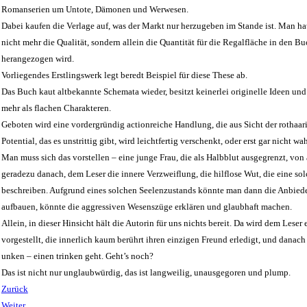
Romanserien um Untote, Dämonen und Werwesen.
Dabei kaufen die Verlage auf, was der Markt nur herzugeben im Stande ist. Man h
nicht mehr die Qualität, sondern allein die Quantität für die Regalfläche in den
herangezogen wird.
Vorliegendes Erstlingswerk legt beredt Beispiel für diese These ab.
Das Buch kaut altbekannte Schemata wieder, besitzt keinerlei originelle Ideen un
mehr als flachen Charakteren.
Geboten wird eine vordergründig actionreiche Handlung, die aus Sicht der rothaari
Potential, das es unstrittig gibt, wird leichtfertig verschenkt, oder erst gar nicht
Man muss sich das vorstellen – eine junge Frau, die als Halbblut ausgegrenzt, von a
geradezu danach, dem Leser die innere Verzweiflung, die hilflose Wut, die eine s
beschreiben. Aufgrund eines solchen Seelenzustands könnte man dann die Anbied
aufbauen, könnte die aggressiven Wesenszüge erklären und glaubhaft machen.
Allein, in dieser Hinsicht hält die Autorin für uns nichts bereit. Da wird dem Leser
vorgestellt, die innerlich kaum berührt ihren einzigen Freund erledigt, und danac
unken – einen trinken geht. Geht’s noch?
Das ist nicht nur unglaubwürdig, das ist langweilig, unausgegoren und plump.
Zurück
Weiter