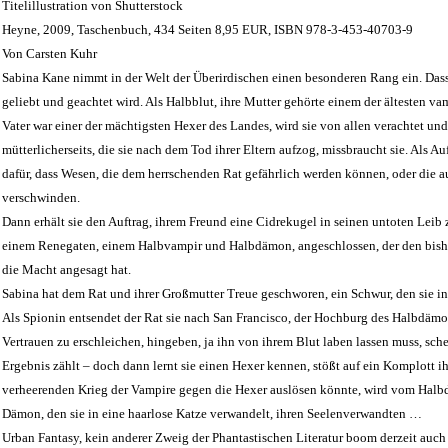
Titelillustration von Shutterstock
Heyne, 2009, Taschenbuch, 434 Seiten 8,95 EUR, ISBN 978-3-453-40703-9
Von Carsten Kuhr
Sabina Kane nimmt in der Welt der Überirdischen einen besonderen Rang ein. Dass h
geliebt und geachtet wird. Als Halbblut, ihre Mutter gehörte einem der ältesten va
Vater war einer der mächtigsten Hexer des Landes, wird sie von allen verachtet und
mütterlicherseits, die sie nach dem Tod ihrer Eltern aufzog, missbraucht sie. Als Au
dafür, dass Wesen, die dem herrschenden Rat gefährlich werden können, oder die 
verschwinden.
Dann erhält sie den Auftrag, ihrem Freund eine Cidrekugel in seinen untoten Leib z
einem Renegaten, einem Halbvampir und Halbdämon, angeschlossen, der den bis
die Macht angesagt hat.
Sabina hat dem Rat und ihrer Großmutter Treue geschworen, ein Schwur, den sie in 
Als Spionin entsendet der Rat sie nach San Francisco, der Hochburg des Halbdämo
Vertrauen zu erschleichen, hingeben, ja ihn von ihrem Blut laben lassen muss, sch
Ergebnis zählt – doch dann lernt sie einen Hexer kennen, stößt auf ein Komplott ih
verheerenden Krieg der Vampire gegen die Hexer auslösen könnte, wird vom Halb
Dämon, den sie in eine haarlose Katze verwandelt, ihren Seelenverwandten …
Urban Fantasy, kein anderer Zweig der Phantastischen Literatur boom derzeit auch 