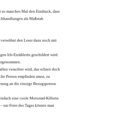
at so manches Mal den Eindruck, dass
 Buchhandlungen als Maßstab
d verwöhnt den Leser dazu noch mit
gen Ich-Erzählerin geschildert wird.
 wahrgenommen.
llen verachtet wird, das schreit doch
olche Person empfinden muss, zu
erung an die einzige Bezugsperson
 einfach eine coole Motorrad-Killerin
h – zur Feier des Tages könnte man