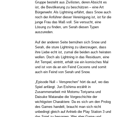
Gruppe besteht aus Zivilisten, deren Absicht es
ist, die Bevölkerung zu beschützen – eine Art
Bürgerwehr. Als Lightning erfährt, dass Snow auch
noch der Anführer dieser Vereinigung ist, ist für die
junge Frau das Maß voll. Sie versucht, eine
Lösung zu finden, um Serah diesen Typen
auszureden.
Auf der anderen Seite bemühen sich Snow und
Serah, die sture Lightning zu überzeugen, dass
ihre Liebe echt ist, zumal die beiden auch heiraten
wollen. Doch als Lightning in das Residuum, eine
Art Tempel, eintritt, erhält sie ein komisches Mal
und ist von da an ein Feind Cocoons und somit
auch ein Feind von Serah und Snow.
„Episode Null – Versprechen“ hört da auf, wo das
Spiel anfängt. Jun Eishima erzählt in
Zusammenarbeit mit Motomu Toriyama und
Daisuke Watanabe die Vorgeschichte der
wichtigsten Charaktere. Da es sich um den Prolog
des Games handelt, braucht man sich nicht
unbedingt gleich auf Anhieb die Play Station 3 und
das Spiel zu besorgen. Wer aber Game und