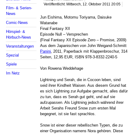
Veröffentlicht: Mittwoch, 12. Oktober 2011 20:05
Film- & Serien-
News
Jun Eishima, Motomu Toriyama, Daisuke
Comic-News
Watanabe
Final Fantasy XII
Hörspiel- &
Episode Null – Versprechen
Hörbuch-News
(Final Fantasy XII Episode Zero – Promise, 2009)
Aus dem Japanischen von John Weigand-Schmitt
Veranstaltungen
Panini
, 2011, Paperback mit Klappenbroschur, 314
Spezial
Seiten, 12,95 EUR, ISBN 978-3-8332-2240-5
Spiele
Von Rowena Weddehage
Im Netz
Lightning und Serah, die in Cocoon leben, sind
seid ihrer Kindheit Waisen. Aus diesem Grund hat
es sich Lightning zur Aufgabe gemacht, alles dafür
zu tun, dass es Serah gut geht, und auf sie
aufzupassen. Als Lightning jedoch während ihrer
Arbeit Serahs Freund Snow zum ersten Mal
begegnet, ist sie fast sprachlos.
Snow ist einer dieser rebellischen Typen, die zu
einer Organisation namens Nora gehören. Diese