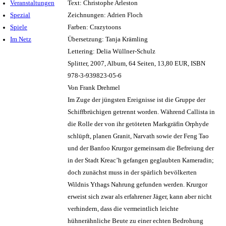
Veranstaltungen
Text: Christophe Arleston
Spezial
Zeichnungen: Adrien Floch
Spiele
Farben: Crazytoons
Im Netz
Übersetzung: Tanja Krämling
Lettering: Delia Wüllner-Schulz
Splitter, 2007, Album, 64 Seiten, 13,80 EUR, ISBN
978-3-939823-05-6
Von Frank Drehmel
Im Zuge der jüngsten Ereignisse ist die Gruppe der
Schiffbrüchigen getrennt worden. Während Callista in
die Rolle der von ihr getöteten Markgräfin Orphyde
schlüpft, planen Granit, Narvath sowie der Feng Tao
und der Banfoo Krurgor gemeinsam die Befreiung der
in der Stadt Kreac’h gefangen geglaubten Kameradin;
doch zunächst muss in der spärlich bevölkerten
Wildnis Ythags Nahrung gefunden werden. Krurgor
erweist sich zwar als erfahrener Jäger, kann aber nicht
verhindern, dass die vermeintlich leichte
hühnerähnliche Beute zu einer echten Bedrohung