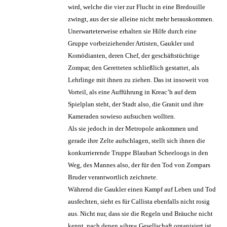
wird, welche die vier zur Flucht in eine Bredouille
zwingt, aus der sie alleine nicht mehr herauskommen.
Unerwarteterweise erhalten sie Hilfe durch eine
Gruppe vorbeiziehender Artisten, Gaukler und
Komödianten, deren Chef, der geschäftstüchtige
Zompar, den Geretteten schließlich gestattet, als
Lehrlinge mit ihnen zu ziehen. Das ist insoweit von
Vorteil, als eine Aufführung in Kreac’h auf dem
Spielplan steht, der Stadt also, die Granit und ihre
Kameraden sowieso aufsuchen wollten.
Als sie jedoch in der Metropole ankommen und
gerade ihre Zelte aufschlagen, stellt sich ihnen die
konkurrierende Truppe Blaubart Scheeloogs in den
Weg, des Mannes also, der für den Tod von Zompars
Bruder verantwortlich zeichnete.
Während die Gaukler einen Kampf auf Leben und Tod
ausfechten, sieht es für Callista ebenfalls nicht rosig
aus. Nicht nur, dass sie die Regeln und Bräuche nicht
kennt, nach denen »ihre« Gesellschaft organisiert ist,