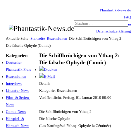
Phantastik-News.de
FAQ
Impressum
Datenschutzerklärung
Haftungsausschluss
Aktuelle Seite:
Startseite
Rezensionen
Die Schiffbrüchigen von Ythaq 2:
Die falsche Ophyde (Comic)
Die Schiffbrüchigen von Ythaq 2:
Kategorien
Die falsche Ophyde (Comic)
Deutscher
Phantastik Preis
Rezensionen
Interviews
Details
Literatur-News
Kategorie: Rezensionen
Film- & Serien-
Veröffentlicht: Freitag, 01. Januar 2010 00:00
News
Comic-News
Die Schiffbrüchigen von Ythaq 2
Hörspiel- &
Die falsche Ophyde
Hörbuch-News
(Les Naufragés d’Ythaq: Ophyde la Géminée)