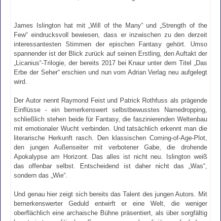
James Islington hat mit „Will of the Many“ und „Strength of the
Few“ eindrucksvoll bewiesen, dass er inzwischen zu den derzeit
interessantesten Stimmen der epischen Fantasy gehört. Umso
spannender ist der Blick zurück auf seinen Erstling, den Auftakt der
„Licanius“-Trilogie, der bereits 2017 bei Knaur unter dem Titel „Das
Erbe der Seher“ erschien und nun vom Adrian Verlag neu aufgelegt
wird.
Der Autor nennt Raymond Feist und Patrick Rothfuss als prägende
Einflüsse - ein bemerkenswert selbstbewusstes Namedropping,
schließlich stehen beide für Fantasy, die faszinierenden Weltenbau
mit emotionaler Wucht verbinden. Und tatsächlich erkennt man die
literarische Herkunft rasch. Den klassischen Coming-of-Age-Plot,
den jungen Außenseiter mit verbotener Gabe, die drohende
Apokalypse am Horizont. Das alles ist nicht neu. Islington weiß
das offenbar selbst. Entscheidend ist daher nicht das „Was“,
sondern das „Wie“.
Und genau hier zeigt sich bereits das Talent des jungen Autors. Mit
bemerkenswerter Geduld entwirft er eine Welt, die weniger
oberflächlich eine archaische Bühne präsentiert, als über sorgfältig