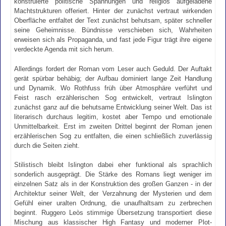
konstruierte politische Spannungen und religiös aufgeladene
Machtstrukturen offeriert. Hinter der zunächst vertraut wirkenden
Oberfläche entfaltet der Text zunächst behutsam, später schneller
seine Geheimnisse. Bündnisse verschieben sich, Wahrheiten
erweisen sich als Propaganda, und fast jede Figur trägt ihre eigene
verdeckte Agenda mit sich herum.
Allerdings fordert der Roman vom Leser auch Geduld. Der Auftakt
gerät spürbar behäbig; der Aufbau dominiert lange Zeit Handlung
und Dynamik. Wo Rothfuss früh über Atmosphäre verführt und
Feist rasch erzählerischen Sog entwickelt, vertraut Islington
zunächst ganz auf die behutsame Entwicklung seiner Welt. Das ist
literarisch durchaus legitim, kostet aber Tempo und emotionale
Unmittelbarkeit. Erst im zweiten Drittel beginnt der Roman jenen
erzählerischen Sog zu entfalten, die einen schließlich zuverlässig
durch die Seiten zieht.
Stilistisch bleibt Islington dabei eher funktional als sprachlich
sonderlich ausgeprägt. Die Stärke des Romans liegt weniger im
einzelnen Satz als in der Konstruktion des großen Ganzen - in der
Architektur seiner Welt, der Verzahnung der Mysterien und dem
Gefühl einer uralten Ordnung, die unaufhaltsam zu zerbrechen
beginnt. Ruggero Leòs stimmige Übersetzung transportiert diese
Mischung aus klassischer High Fantasy und moderner Plot-