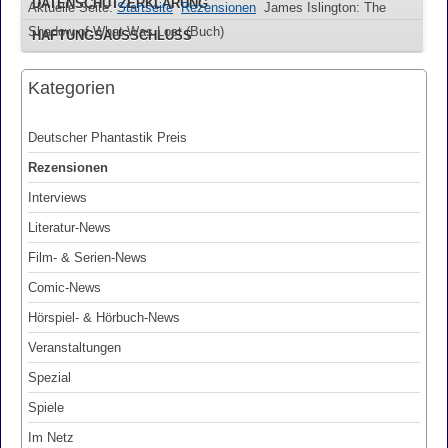
DATENSCHUTZERKLÄRUNG
Aktuelle Seite:
Startseite
Rezensionen
James Islington: The
Shadow of What Was Lost (Buch)
HAFTUNGSAUSSCHLUSS
Kategorien
Deutscher Phantastik Preis
Rezensionen
Interviews
Literatur-News
Film- & Serien-News
Comic-News
Hörspiel- & Hörbuch-News
Veranstaltungen
Spezial
Spiele
Im Netz