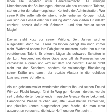
leben alle Begabten unter Generalverdacht. Die wenigen
Überlebenden der Säuberungen, ebenso wie neu entdeckte Talente,
stehen unter der erbarmungslosen Kontrolle der Administration. Wer
seine Kräfte außerhalb der streng reglementierten Refugien nutzt,
wer sich der Fessel oder der Bindung durch den vierten Grundsatz
entzieht, bezahlt dafür mit Schmerz - und dem Verlust seiner
Magie!
Davian steht kurz vor seiner Prüfung. Seit Jahren wird er
ausgebildet, doch die Essenz zu binden gelingt ihm noch immer
nicht. Während andere ihre Fähigkeiten meistern, bleibt ihm nur ein
verstörendes Talent. Er erkennt Lügen als schwarze Schatten in
der Luft. Ausgerechnet diese Gabe aber gilt als Kennzeichen der
verhassten Auguren und wird mit dem Tod bestraft. Davian droht
nicht nur das Scheitern, sondern die vollständige Blockierung
seiner Kräfte und damit, der soziale Absturz in die rechtlose
Existenz eines Schattens.
Als ein geheimnisvoller wandernder Ältester ihn und seinen Freund
Wirr zur Flucht bewegt, führt ihr Weg gen Norden - dorthin, wo die
seit Jahrhunderten bestehende magische Grenze Risse bekommt.
Dämonische Wesen tauchen auf, alte Gewissheiten zerbrechen,
und plötzlich könnte ausgerechnet jene Macht, die man einst
auszurotten versuchte, die letzte Hoffnung der Welt sein…