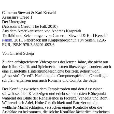
Cameron Stewart & Karl Kerschl
Assassin’s Creed 1
Der Untergang
(Assassin’s Creed: The Fall, 2010)
Aus dem Amerikanischen von Andreas Kasprzak
Titelbild und Zeichnungen von Cameron Steward & Karl Kerschl
Panini
, 2011, Paperback mit Klappenbroschur, 104 Seiten, 12,95
EUR, ISBN 978-3-86201-093-6
Von Christel Scheja
Zu den erfolgreichsten Videogames der letzten Jahre, die nicht nur
durch ihre Grafik und Spielmechanismen überzeugen, sondern auch
eine ausgefeilte Hintergrundgeschichte besitzen, gehört wohl
„Assassin’s Creed“. Nachdem die Computerspiele die Grundlagen
schufen, ergänzen nun auch Romane und Comics die Saga.
Der Konflikt zwischen dem Templerorden und den Assassinen
schwelt seit den Kreuzzügen und erlebt seinen ersten Höhepunkt
während der Blüte der Renaissance in Florenz, Venedig und Rom.
Während sich Adel, Hohe Geistlichkeit und Patrizier um die
weltliche Macht schlagen, versuchen einige Kontrolle über die
Artefakte zu bekommen, die solche Konflikte lächerlich erscheinen