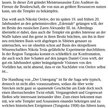
lassen. In dieser Zeit gründet Meisterassassine Ezio Auditore da
Firenze die Bruderschaft, die von nun an größere Ressourcen nutzen
kann, um die Templer zu bekämpfen.
Das weiß auch Nikolai Orelov, der im späten 19. und frühen 20.
Jahrhundert an den geheimnisvollen „Edenstab“ gelangen will, der
im Besitz des russischen Zaren Alexander III. ist. Allerdings
übersieht er dabei, dass auch die Templer ein großes Interesse an der
Waffe haben und ihn gerne in ihren Besitz brächten, um ihn in ihrer
neu errichteten Basis weit abgelegen in Sibirien genauer zu
untersuchen, wo sie ohnehin schon auf Basis des skrupellosen
Wissenschaftlers Nikola Tesla gefährliche Experimente durchführen.
In der Region Tunguska kommt es schließlich zur Konfrontation,
die auch noch ihre Schatten auf den jungen Daniel Cross wirft, der
gut ein Jahrhundert später beängstigende Visionen von den
Vorfällen hat, nicht ahnend, dass er ein Nachfahre von Orelov selbst
ist...
Die Handlung von „Der Untergang“ ist für die Saga sehr typisch,
dennoch ist nicht alles vorauszuahnen, sodass die über weite
Strecken nicht ganz so spannende Geschichte am Ende doch noch
einen überraschenden Twist erhält. Vergangenheit und Gegenwart
fließen sehr interessant ineinander über. Zum einen bekommt man
mit, wie sehr Templer und Assassinen einander bekriegen und zu
welchen historischen Ereignissen (Tunguska 1908) das führen kann,