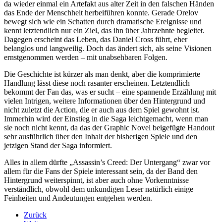
da wieder einmal ein Artefakt aus alter Zeit in den falschen Händen
das Ende der Menschheit herbeiführen konnte. Gerade Orelov
bewegt sich wie ein Schatten durch dramatische Ereignisse und
kennt letztendlich nur ein Ziel, das ihn über Jahrzehnte begleitet.
Dagegen erscheint das Leben, das Daniel Cross führt, eher
belanglos und langweilig. Doch das ändert sich, als seine Visionen
ernstgenommen werden – mit unabsehbaren Folgen.
Die Geschichte ist kürzer als man denkt, aber die komprimierte
Handlung lässt diese noch rasanter erscheinen. Letztendlich
bekommt der Fan das, was er sucht – eine spannende Erzählung mit
vielen Intrigen, weitere Informationen über den Hintergrund und
nicht zuletzt die Action, die er auch aus dem Spiel gewohnt ist.
Immerhin wird der Einstieg in die Saga leichtgemacht, wenn man
sie noch nicht kennt, da das der Graphic Novel beigefügte Handout
sehr ausführlich über den Inhalt der bisherigen Spiele und den
jetzigen Stand der Saga informiert.
Alles in allem dürfte „Assassin’s Creed: Der Untergang“ zwar vor
allem für die Fans der Spiele interessant sein, da der Band den
Hintergrund weiterspinnt, ist aber auch ohne Vorkenntnisse
verständlich, obwohl dem unkundigen Leser natürlich einige
Feinheiten und Andeutungen entgehen werden.
Zurück