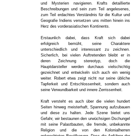
und Mysterien navigieren. Krafts detaillierte
Beschreibungen und sein zum Teil angelesenes,
zum Teil erdachtes Verständnis für die Kultur und
Geografie Indiens versetzen uns mitten hinein ins
Herz des vorderasiatischen Kontinents.
Erstaunlich dabei, dass Kraft sich dabei
erfolgreich bemüht, seine Charaktere
unterschiedlich und interessant zu zeichnen.
Sicherlich, bei vielen Auftretenden bleibt er in
deren Zeichnung stereotyp, doch die
Hauptdarsteller werden durchaus vielschichtig
gezeichnet und entwickeln sich auch ein wenig
weiter. Robert etwa zeigt nicht nur seine übliche
Tapferkeit und Entschlossenheit, sondern auch
seine Verwundbarkeit und innere Zerrissenheit.
Kraft versteht es auch über die vielen hundert
Seiten hinweg meisterhaft, Spannung aufzubauen
und diese zu halten. Jede Szene bietet uns
Gefahr, wir bestaunen den urwüchsigen Dschungel
mit seine Palastbauten, die fremde, unbekannte
Religion und die von den Kolonialherren
geknechteten Bevölkerung. Dass die Anführer der