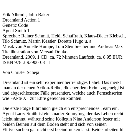
Erik Albrodt, John Baker
Dreamland Action 1
Genetic Code
Agent Smith 1
Sprecher: Rainer Schmitt, Heidi Schaffrath, Klaus-Dieter Klebsch,
Tilo Schmitz, Martin Kessler, Dorette Hugo u. a.
Musik von Annette Humpe, Tom Steinbrecher und Andreas Max
Titelillustration von Mersad Donko
Dreamland, 2009, 1 CD, ca. 72 Minuten Laufzeit, ca. 8,95 EUR,
ISBN 978-3-93906-681-1
Von Christel Scheja
Dreamland ist ein sehr experimentierfreudiges Label. Das merkt
man an der neuen Action-Reihe, die eher dem Krimi zugeneigt ist
und abgeschlossene Fälle präsentiert, welche auch Fernsehserien
wie »Akte X« zur Ehre gereichen könnten.
Die erste Folge führt auch gleich ein entsprechendes Team ein.
Agent Larry Smith ist ein smarter Sonnyboy, der das Leben recht
leicht nimmt, während seine Kollegin Nina Anderson fester mit
beiden Beinen auf dem Boden steht und sich von seinen
Flirtversuchen gar nicht erst beeindrucken lässt. Beide arbeiten für