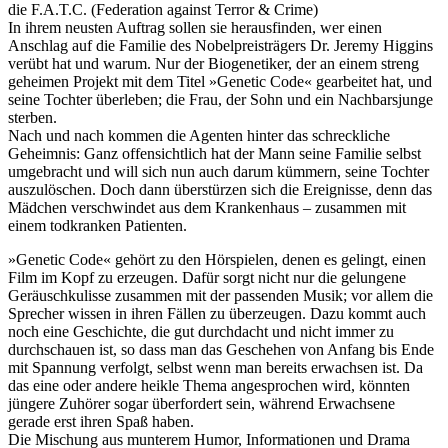
die F.A.T.C. (Federation against Terror & Crime)
In ihrem neusten Auftrag sollen sie herausfinden, wer einen
Anschlag auf die Familie des Nobelpreisträgers Dr. Jeremy Higgins
verübt hat und warum. Nur der Biogenetiker, der an einem streng
geheimen Projekt mit dem Titel »Genetic Code« gearbeitet hat, und
seine Tochter überleben; die Frau, der Sohn und ein Nachbarsjunge
sterben.
Nach und nach kommen die Agenten hinter das schreckliche
Geheimnis: Ganz offensichtlich hat der Mann seine Familie selbst
umgebracht und will sich nun auch darum kümmern, seine Tochter
auszulöschen. Doch dann überstürzen sich die Ereignisse, denn das
Mädchen verschwindet aus dem Krankenhaus – zusammen mit
einem todkranken Patienten.
»Genetic Code« gehört zu den Hörspielen, denen es gelingt, einen
Film im Kopf zu erzeugen. Dafür sorgt nicht nur die gelungene
Geräuschkulisse zusammen mit der passenden Musik; vor allem die
Sprecher wissen in ihren Fällen zu überzeugen. Dazu kommt auch
noch eine Geschichte, die gut durchdacht und nicht immer zu
durchschauen ist, so dass man das Geschehen von Anfang bis Ende
mit Spannung verfolgt, selbst wenn man bereits erwachsen ist. Da
das eine oder andere heikle Thema angesprochen wird, könnten
jüngere Zuhörer sogar überfordert sein, während Erwachsene
gerade erst ihren Spaß haben.
Die Mischung aus munterem Humor, Informationen und Drama