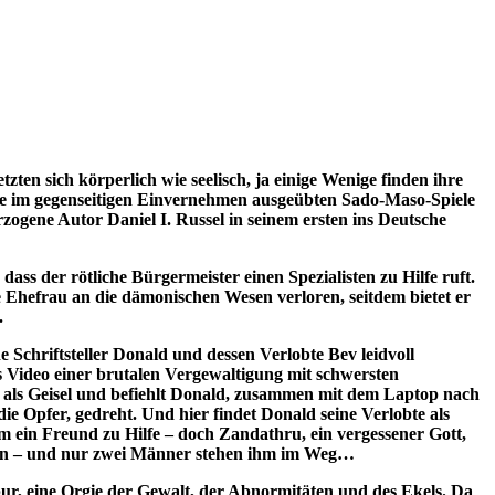
zten sich körperlich wie seelisch, ja einige Wenige finden ihre
 die im gegenseitigen Einvernehmen ausgeübten Sado-Maso-Spiele
rzogene Autor Daniel I. Russel in seinem ersten ins Deutsche
ass der rötliche Bürgermeister einen Spezialisten zu Hilfe ruft.
Ehefrau an die dämonischen Wesen verloren, seitdem bietet er
.
Schriftsteller Donald und dessen Verlobte Bev leidvoll
as Video einer brutalen Vergewaltigung mit schwersten
Bev als Geisel und befiehlt Donald, zusammen mit dem Laptop nach
e Opfer, gedreht. Und hier findet Donald seine Verlobte als
hm ein Freund zu Hilfe – doch Zandathru, ein vergessener Gott,
chten – und nur zwei Männer stehen ihm im Weg…
r pur, eine Orgie der Gewalt, der Abnormitäten und des Ekels. Da