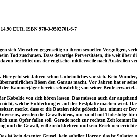
, 14,90 EUR, ISBN 978-3-9502701-6-7
igen sich Menschen gegenseitig zu ihrem sexuellen Vergnügen, verlet
 beim Tod zuschauen. Dass derartige Perversitäten, die weit über
avon berichtet uns der englische, mittlerweile nach Australien ve
 Hier geht seit Jahren schon Unheimliches vor sich. Kein Wunder, d
ernatürlichen Bösen den Garaus macht. Vor Jahren hat er seine 
der Kammerjäger bereits sehnsüchtig von seiner Beute erwartet..
er Kobolde von sich hören lassen. Das müssen auch der angehende 
ch nicht, welche Entdeckung er auf der Festplatte machen wird. D
esitzer, merkt, dass er die Dateien nicht gelöscht hat, nimmt er 
wesens, werden die Gewaltvideos, nur zu oft mit Todesfolge für di
tlich zum Opfer fallen soll. Gerade noch zur rechten Zeit kommt i
irrung und die Gewalt, will zurückkehren und sein Reich neu erri
as ist kein dezenter Grusel, kein subtiler Horror, das ist Splatte