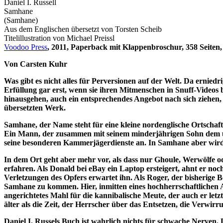
Daniel I. Russell
Samhane
(Samhane)
Aus dem Englischen übersetzt von Torsten Scheib
Titelillustration von Michael Preissl
Voodoo Press
, 2011, Paperback mit Klappenbroschur, 358 Seiten
Von Carsten Kuhr
Was gibt es nicht alles für Perversionen auf der Welt. Da erniedr
Erfüllung gar erst, wenn sie ihren Mitmenschen in Snuff-Videos
hinausgehen, auch ein entsprechendes Angebot nach sich ziehen, d
übersetzten Werk.
Samhane, der Name steht für eine kleine nordenglische Ortschaft.
Ein Mann, der zusammen mit seinem minderjährigen Sohn dem üb
seine besonderen Kammerjägerdienste an. In Samhane aber wird 
In dem Ort geht aber mehr vor, als dass nur Ghoule, Werwölfe od
erfahren. Als Donald bei eBay ein Laptop ersteigert, ahnt er no
Verletzungen des Opfers erwartet ihn. Als Roger, der bisherige B
Samhane zu kommen. Hier, inmitten eines hochherrschaftlichen An
angerichtetes Mahl für die kannibalische Meute, der auch er letz
älter als die Zeit, der Herrscher über das Entsetzen, die Verw
Daniel I. Russels Buch ist wahrlich nichts für schwache Nerven. D