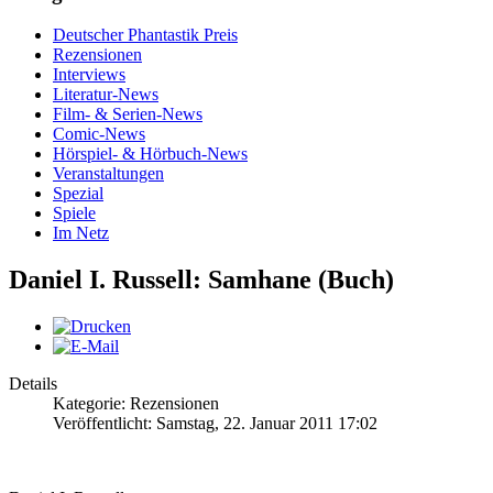
Deutscher Phantastik Preis
Rezensionen
Interviews
Literatur-News
Film- & Serien-News
Comic-News
Hörspiel- & Hörbuch-News
Veranstaltungen
Spezial
Spiele
Im Netz
Daniel I. Russell: Samhane (Buch)
Details
Kategorie: Rezensionen
Veröffentlicht: Samstag, 22. Januar 2011 17:02