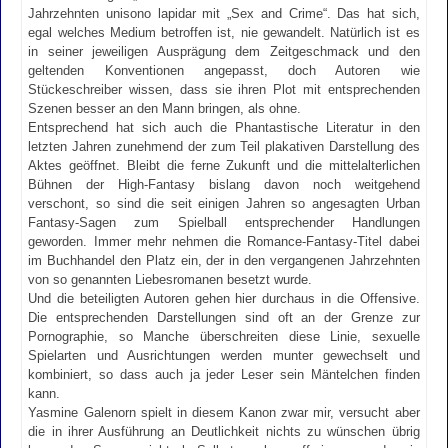
Jahrzehnten unisono lapidar mit „Sex and Crime“. Das hat sich,
egal welches Medium betroffen ist, nie gewandelt. Natürlich ist es
in seiner jeweiligen Ausprägung dem Zeitgeschmack und den
geltenden Konventionen angepasst, doch Autoren wie
Stückeschreiber wissen, dass sie ihren Plot mit entsprechenden
Szenen besser an den Mann bringen, als ohne.
Entsprechend hat sich auch die Phantastische Literatur in den
letzten Jahren zunehmend der zum Teil plakativen Darstellung des
Aktes geöffnet. Bleibt die ferne Zukunft und die mittelalterlichen
Bühnen der High-Fantasy bislang davon noch weitgehend
verschont, so sind die seit einigen Jahren so angesagten Urban
Fantasy-Sagen zum Spielball entsprechender Handlungen
geworden. Immer mehr nehmen die Romance-Fantasy-Titel dabei
im Buchhandel den Platz ein, der in den vergangenen Jahrzehnten
von so genannten Liebesromanen besetzt wurde.
Und die beteiligten Autoren gehen hier durchaus in die Offensive.
Die entsprechenden Darstellungen sind oft an der Grenze zur
Pornographie, so Manche überschreiten diese Linie, sexuelle
Spielarten und Ausrichtungen werden munter gewechselt und
kombiniert, so dass auch ja jeder Leser sein Mäntelchen finden
kann.
Yasmine Galenorn spielt in diesem Kanon zwar mir, versucht aber
die in ihrer Ausführung an Deutlichkeit nichts zu wünschen übrig