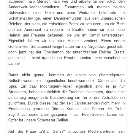
außerdem halb Mensch halb Fee und arbeite für den AND, den
Anderswelt-Nachrichtendienst. Zusammen mit meinen beiden
Schwestern, einer Hexe und einer Werkatze, bekämpfe ich
Schattenschwinge, einen Dämonenfürsten aus den unterirdischen
Reichen, der plant, die erdseitigen Portal zu benutzen, um die Erde
und die Anderweit zu erobern. In Seattle haben wir eine neue
Heimat und Freunde gefunden, die uns im Kampf unterstützen.
Eigentlich hätten wir uns eine Auszeit verdient. Einen ersten
General von Schattenschwinge hatten wir ins Nirgendwo geschickt,
doch jetzt hat der Oberdämon der unterirdischen Reiche Ersatz
geschickt – nicht irgendeinen Ersatz, sondern eine waschechte
Lamie!
Damit nicht genug, kommen wir einem von übersteigertem
Selbstbewusstsein Jugendlicher beschworenem Dämon auf die
Spur. Ein paar Möchtegern-Hexer, eigentlich sind es ja nur
Stundeten, haben tatsächlich die Frechheit besessen, durch eine
schlampig ausgeführte Beschwörung ein Tor in den Astralebenen
zu öffnen. Durch dieses hat der seit Jahrtausenden nicht mehr in
Erscheinung getretene Dämon Karsetii, der Dämon der Tiefe,
zugriff auf seine Lieblingsspeise – auf Feen-Seelen. Eines der
Opfer ist unsere Schwester Delilah …
Auf die Frage „What Sells?“ antworten Medienvertreter seit