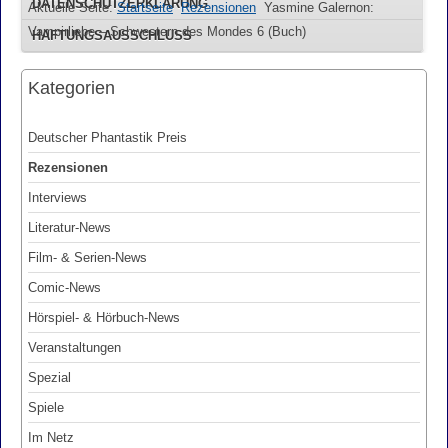
DATENSCHUTZERKLÄRUNG
Aktuelle Seite:
Startseite
Rezensionen
Yasmine Galernon:
Vampirliebe – Schwestern des Mondes 6 (Buch)
HAFTUNGSAUSSCHLUSS
Kategorien
Deutscher Phantastik Preis
Rezensionen
Interviews
Literatur-News
Film- & Serien-News
Comic-News
Hörspiel- & Hörbuch-News
Veranstaltungen
Spezial
Spiele
Im Netz