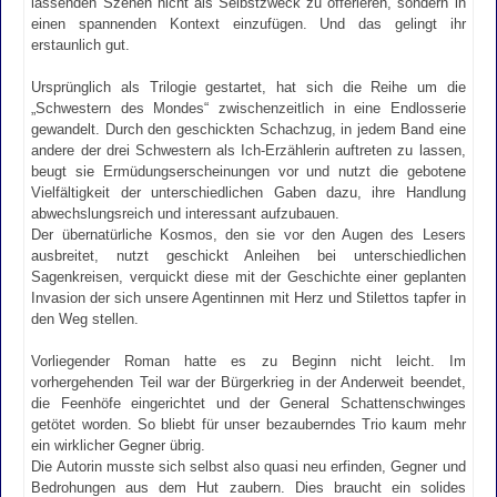
lassenden Szenen nicht als Selbstzweck zu offerieren, sondern in
einen spannenden Kontext einzufügen. Und das gelingt ihr
erstaunlich gut.
Ursprünglich als Trilogie gestartet, hat sich die Reihe um die
„Schwestern des Mondes“ zwischenzeitlich in eine Endlosserie
gewandelt. Durch den geschickten Schachzug, in jedem Band eine
andere der drei Schwestern als Ich-Erzählerin auftreten zu lassen,
beugt sie Ermüdungserscheinungen vor und nutzt die gebotene
Vielfältigkeit der unterschiedlichen Gaben dazu, ihre Handlung
abwechslungsreich und interessant aufzubauen.
Der übernatürliche Kosmos, den sie vor den Augen des Lesers
ausbreitet, nutzt geschickt Anleihen bei unterschiedlichen
Sagenkreisen, verquickt diese mit der Geschichte einer geplanten
Invasion der sich unsere Agentinnen mit Herz und Stilettos tapfer in
den Weg stellen.
Vorliegender Roman hatte es zu Beginn nicht leicht. Im
vorhergehenden Teil war der Bürgerkrieg in der Anderweit beendet,
die Feenhöfe eingerichtet und der General Schattenschwinges
getötet worden. So bliebt für unser bezauberndes Trio kaum mehr
ein wirklicher Gegner übrig.
Die Autorin musste sich selbst also quasi neu erfinden, Gegner und
Bedrohungen aus dem Hut zaubern. Dies braucht ein solides