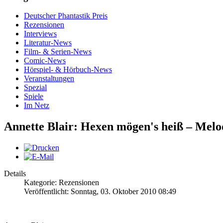
Deutscher Phantastik Preis
Rezensionen
Interviews
Literatur-News
Film- & Serien-News
Comic-News
Hörspiel- & Hörbuch-News
Veranstaltungen
Spezial
Spiele
Im Netz
Annette Blair: Hexen mögen's heiß – Melo
Details
Kategorie: Rezensionen
Veröffentlicht: Sonntag, 03. Oktober 2010 08:49