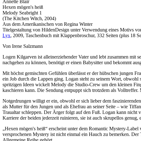
Annette Blair
Hexen mögen's heiß
Melody Seabright 1
(The Kitchen Witch, 2004)
Aus dem Amerikanischen von Regina Winter
Titelgestaltung von HildenDesign unter Verwendung eines Motivs v
Lyx
, 2009, Taschenbuch mit Klappenbroschur, 332 Seiten (plus 18 
Von Irene Salzmann
Logen Kilgarven ist alleinerziehender Vater und lebt zusammen mit s
nachgehen zu können, benötigt er einen Babysitter und bekommt aus
Mit höchst gemischten Gefühlen überlässt er der hübschen jungen Frau,
ein Job durch die Lappen ging. Logan steht zu seinem Wort, obwohl
spritzigen Ideen wickelt Melody die Studio-Crew um den kleinen Finge
kaschieren kann. Die Sendung entpuppt sich trotzdem als Volltreffe
Notgedrungen willigt er ein, obwohl er sich lieber dem faszinierend
als Mutter für den Jungen und als Ehefrau an seiner Seite – wie Tif
Traualtar schleppen. Der Ärger folgt auf den Fuß. Logan kann nicht vo
Karriere der beiden jederzeit ruinieren, sie ist auch skrupellos genug, 
„Hexen mögen's heiß“ erscheint unter dem Romantic Mystery-Label vo
versprochenen Mystery ist nicht einmal ein Hauch zu bemerken. Der T
Allgemeine Reihe gehört.