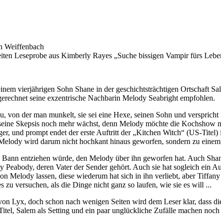
on Weiffenbach
Seiten Leseprobe aus Kimberly Rayes „Suche bissigen Vampir fürs Le
einem vierjährigen Sohn Shane in der geschichtsträchtigen Ortschaft Sa
gerechnet seine exzentrische Nachbarin Melody Seabright empfohlen.
 von der man munkelt, sie sei eine Hexe, seinen Sohn und verspricht ih
 seine Skepsis noch mehr wächst, denn Melody möchte die Kochshow m
r, und prompt endet der erste Auftritt der „Kitchen Witch“ (US-Titel) i
r. Melody wird darum nicht hochkant hinaus geworfen, sondern zu eine
en Bann entziehen würde, den Melody über ihn geworfen hat. Auch Shane 
fany Peabody, deren Vater der Sender gehört. Auch sie hat sogleich ein
n Melody lassen, diese wiederum hat sich in ihn verliebt, aber Tiffany 
es zu versuchen, als die Dinge nicht ganz so laufen, wie sie es will ...
n Lyx, doch schon nach wenigen Seiten wird dem Leser klar, dass dies
itel, Salem als Setting und ein paar unglückliche Zufälle machen noch