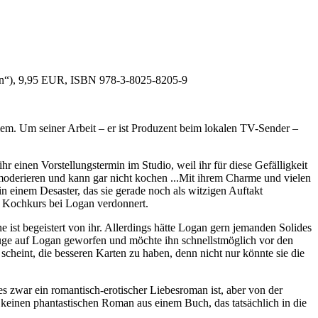
ben“), 9,95 EUR, ISBN 978-3-8025-8205-9
lem. Um seiner Arbeit – er ist Produzent beim lokalen TV-Sender –
r einen Vorstellungstermin im Studio, weil ihr für diese Gefälligkeit
oderieren und kann gar nicht kochen ...Mit ihrem Charme und vielen
n einem Desaster, das sie gerade noch als witzigen Auftakt
m Kochkurs bei Logan verdonnert.
ist begeistert von ihr. Allerdings hätte Logan gern jemanden Solides
 Auge auf Logan geworfen und möchte ihn schnellstmöglich vor den
scheint, die besseren Karten zu haben, denn nicht nur könnte sie die
 zwar ein romantisch-erotischer Liebesroman ist, aber von der
 keinen phantastischen Roman aus einem Buch, das tatsächlich in die