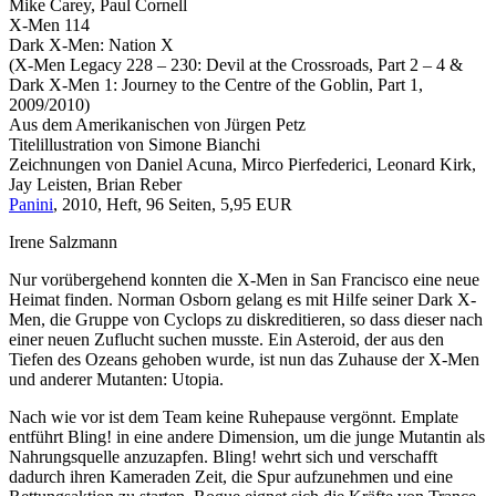
Mike Carey, Paul Cornell
X-Men 114
Dark X-Men: Nation X
(X-Men Legacy 228 – 230: Devil at the Crossroads, Part 2 – 4 &
Dark X-Men 1: Journey to the Centre of the Goblin, Part 1,
2009/2010)
Aus dem Amerikanischen von Jürgen Petz
Titelillustration von Simone Bianchi
Zeichnungen von Daniel Acuna, Mirco Pierfederici, Leonard Kirk,
Jay Leisten, Brian Reber
Panini
, 2010, Heft, 96 Seiten, 5,95 EUR
Irene Salzmann
Nur vorübergehend konnten die X-Men in San Francisco eine neue
Heimat finden. Norman Osborn gelang es mit Hilfe seiner Dark X-
Men, die Gruppe von Cyclops zu diskreditieren, so dass dieser nach
einer neuen Zuflucht suchen musste. Ein Asteroid, der aus den
Tiefen des Ozeans gehoben wurde, ist nun das Zuhause der X-Men
und anderer Mutanten: Utopia.
Nach wie vor ist dem Team keine Ruhepause vergönnt. Emplate
entführt Bling! in eine andere Dimension, um die junge Mutantin als
Nahrungsquelle anzuzapfen. Bling! wehrt sich und verschafft
dadurch ihren Kameraden Zeit, die Spur aufzunehmen und eine