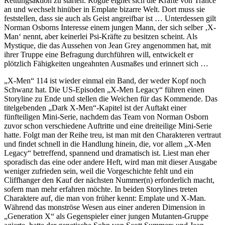
Rettungsaktion zu starten. Rogue eignet sich die Kräfte von Trance
an und wechselt hinüber in Emplate bizarre Welt. Dort muss sie
feststellen, dass sie auch als Geist angreifbar ist … Unterdessen gilt
Norman Osborns Interesse einem jungen Mann, der sich selber ‚X-
Man‘ nennt, aber keinerlei Psi-Kräfte zu besitzen scheint. Als
Mystique, die das Aussehen von Jean Grey angenommen hat, mit
ihrer Truppe eine Befragung durchführen will, entwickelt er
plötzlich Fähigkeiten ungeahnten Ausmaßes und erinnert sich …
„X-Men“ 114 ist wieder einmal ein Band, der weder Kopf noch
Schwanz hat. Die US-Episoden „X-Men Legacy“ führen einen
Storyline zu Ende und stellen die Weichen für das Kommende. Das
titelgebenden „Dark X-Men“-Kapitel ist der Auftakt einer
fünfteiligen Mini-Serie, nachdem das Team von Norman Osborn
zuvor schon verschiedene Auftritte und eine dreiteilige Mini-Serie
hatte. Folgt man der Reihe treu, ist man mit den Charakteren vertraut
und findet schnell in die Handlung hinein, die, vor allem „X-Men
Legacy“ betreffend, spannend und dramatisch ist. Liest man eher
sporadisch das eine oder andere Heft, wird man mit dieser Ausgabe
weniger zufrieden sein, weil die Vorgeschichte fehlt und ein
Cliffhanger den Kauf der nächsten Nummer(n) erforderlich macht,
sofern man mehr erfahren möchte. In beiden Storylines treten
Charaktere auf, die man von früher kennt: Emplate und X-Man.
Während das monströse Wesen aus einer anderen Dimension in
„Generation X“ als Gegenspieler einer jungen Mutanten-Gruppe