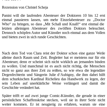
Rezension von Christel Scheja
Panini will die laufenden Abenteuer der Doktoren 10 bis 12 erst
einmal pausieren lassen, um mehr Einzelabenteuer zu „Doctor
Who“ zu bringen, so dass „Mit Schall und Knall!“ erst einmal die
letzten alleinigen Abenteuer des zwölften Doktors beleuchtet.
Dennoch schöpfen Autor und Künstler noch einmal aus dem Vollen
und bieten zwei in sich runde Geschichten.
Nach dem Tod von Clara reist der Doktor schon eine ganze Weile
alleine durch Raum und Zeit. Begleiter hat er meistens nur für ein
Abenteuer, denn er scheint sich nicht wirklich an jemanden binden
zu wollen. Und manchmal ist es auch nicht richtig, die Menschen
nicht so ganz aus ihrer Zeit zu reißen, so wie etwa die legendäre
Degenfechterin und Sängerin Julie d‘Aubigny, die ihm dabei hilft
dem schurkischen Kardinal Richelieu das Handwerk zu legen, der
sein Leben auf unerklärliche Weise verlängert und damit die
Geschichte verändert hat.
Später trifft er auf zwei junge Comic-Künstler, die gerade in einer
persönlichen Schaffenskrise stecken, weil sie in ihrer Serie nicht
weiter kommen. Er ist neugierig zu erfahren, warum sie eine