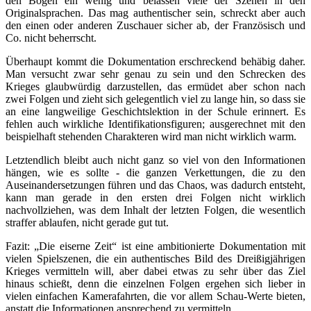
den Bogen ein wenig und belassen viele der Szenen in den
Originalsprachen. Das mag authentischer sein, schreckt aber auch
den einen oder anderen Zuschauer sicher ab, der Französisch und
Co. nicht beherrscht.
Überhaupt kommt die Dokumentation erschreckend behäbig daher.
Man versucht zwar sehr genau zu sein und den Schrecken des
Krieges glaubwürdig darzustellen, das ermüdet aber schon nach
zwei Folgen und zieht sich gelegentlich viel zu lange hin, so dass sie
an eine langweilige Geschichtslektion in der Schule erinnert. Es
fehlen auch wirkliche Identifikationsfiguren; ausgerechnet mit den
beispielhaft stehenden Charakteren wird man nicht wirklich warm.
Letztendlich bleibt auch nicht ganz so viel von den Informationen
hängen, wie es sollte - die ganzen Verkettungen, die zu den
Auseinandersetzungen führen und das Chaos, was dadurch entsteht,
kann man gerade in den ersten drei Folgen nicht wirklich
nachvollziehen, was dem Inhalt der letzten Folgen, die wesentlich
straffer ablaufen, nicht gerade gut tut.
Fazit: „Die eiserne Zeit“ ist eine ambitionierte Dokumentation mit
vielen Spielszenen, die ein authentisches Bild des Dreißigjährigen
Krieges vermitteln will, aber dabei etwas zu sehr über das Ziel
hinaus schießt, denn die einzelnen Folgen ergehen sich lieber in
vielen einfachen Kamerafahrten, die vor allem Schau-Werte bieten,
anstatt die Informationen ansprechend zu vermitteln.