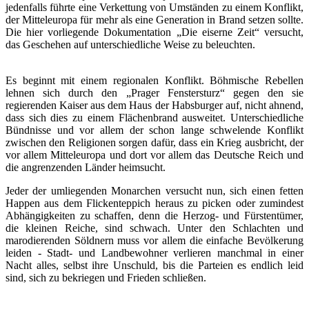
jedenfalls führte eine Verkettung von Umständen zu einem Konflikt,
der Mitteleuropa für mehr als eine Generation in Brand setzen sollte.
Die hier vorliegende Dokumentation „Die eiserne Zeit“ versucht,
das Geschehen auf unterschiedliche Weise zu beleuchten.
Es beginnt mit einem regionalen Konflikt. Böhmische Rebellen
lehnen sich durch den „Prager Fenstersturz“ gegen den sie
regierenden Kaiser aus dem Haus der Habsburger auf, nicht ahnend,
dass sich dies zu einem Flächenbrand ausweitet. Unterschiedliche
Bündnisse und vor allem der schon lange schwelende Konflikt
zwischen den Religionen sorgen dafür, dass ein Krieg ausbricht, der
vor allem Mitteleuropa und dort vor allem das Deutsche Reich und
die angrenzenden Länder heimsucht.
Jeder der umliegenden Monarchen versucht nun, sich einen fetten
Happen aus dem Flickenteppich heraus zu picken oder zumindest
Abhängigkeiten zu schaffen, denn die Herzog- und Fürstentümer,
die kleinen Reiche, sind schwach. Unter den Schlachten und
marodierenden Söldnern muss vor allem die einfache Bevölkerung
leiden - Stadt- und Landbewohner verlieren manchmal in einer
Nacht alles, selbst ihre Unschuld, bis die Parteien es endlich leid
sind, sich zu bekriegen und Frieden schließen.