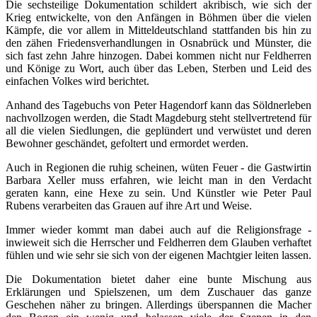
Die sechsteilige Dokumentation schildert akribisch, wie sich der
Krieg entwickelte, von den Anfängen in Böhmen über die vielen
Kämpfe, die vor allem in Mitteldeutschland stattfanden bis hin zu
den zähen Friedensverhandlungen in Osnabrück und Münster, die
sich fast zehn Jahre hinzogen. Dabei kommen nicht nur Feldherren
und Könige zu Wort, auch über das Leben, Sterben und Leid des
einfachen Volkes wird berichtet.
Anhand des Tagebuchs von Peter Hagendorf kann das Söldnerleben
nachvollzogen werden, die Stadt Magdeburg steht stellvertretend für
all die vielen Siedlungen, die geplündert und verwüstet und deren
Bewohner geschändet, gefoltert und ermordet werden.
Auch in Regionen die ruhig scheinen, wüten Feuer - die Gastwirtin
Barbara Xeller muss erfahren, wie leicht man in den Verdacht
geraten kann, eine Hexe zu sein. Und Künstler wie Peter Paul
Rubens verarbeiten das Grauen auf ihre Art und Weise.
Immer wieder kommt man dabei auch auf die Religionsfrage -
inwieweit sich die Herrscher und Feldherren dem Glauben verhaftet
fühlen und wie sehr sie sich von der eigenen Machtgier leiten lassen.
Die Dokumentation bietet daher eine bunte Mischung aus
Erklärungen und Spielszenen, um dem Zuschauer das ganze
Geschehen näher zu bringen. Allerdings überspannen die Macher