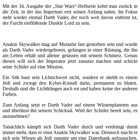
Mit der 34. Ausgabe der „Star Wars“-Heftserie kehrt man zurück in
die Zeit, in der das Imperium erst seinen Anfang nahm. Im Fokus
steht wieder einmal Darth Vader, der noch weit davon entfernt ist,
der Furcht einflößende Dunkle Lord zu sein.
Anakin Skywalker mag auf Mustafar fast gestorben sein und wurde
als Darth Vader wiedergeboren, gefangen in einer Rüstung, die ihn
am Leben erhält und alleine gelassen mit seinem Schmerz. Genau
diesen will sich der Imperator jetzt zunutze machen und schickt
seine Schüler auf eine Mission.
Ein Sith baut sein Lichtschwert nicht, sondern er stiehlt es einem
Jedi und zwingt den Kyber-Kristall darin, permanent zu bluten.
Deshalb sind die Lichtklingen auch rot und haben keine der anderen
Farben.
Zum Anfang setzt er Darth Vader auf einem Wüstenplaneten aus
und überlässt ihn seinem Schicksal. Wird der Schüler bereit sein, es
anzunehmen?
Tatsächlich kämpft sich Darth Vader durch und verdrängt damit
immer mehr, dass er einst Anakin Skywalker war. Dennoch macht er
sich sein Wissen als Jedi zunutze um eine Datenbank aufzusuchen,