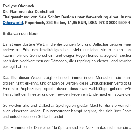
Evelyne Okonnek
Die Flammen der Dunkelheit
Titelgestaltung von Nele Schütz Design unter Verwendung einer Ilustra
Otherworld
, Paperback, 352 Seiten, 14,95 EUR, ISBN 978-3-8000-9509-4
Britta van den Boom
Es ist eine düstere Welt, in die die Jungen Glic und Dallachar geboren wer
andere als Erbe des Inselkönigreiches. Nicht nur leben sie in einem La
kaum mehr die Sonne scheint und ewiger Regen herrscht, zugleich suchen 
nach den Nachkommen der Dämonen, die ursprünglich dieses Land bewohnte
besiegt hatten.
Das Blut dieser Wesen zeigt sich noch immer in den Menschen, die man 
großen Kraft erkennt, und gnadenlos werden diese Unglücklichen verfolgt u
Eine alte Prophezeiung spricht davon, dass zwei Halbblütige, geboren wäh
Herrschaft der Priester und dem ewigen Regen ein Ende machen, sowie di
So werden Glic und Dallachar Spielfiguren großer Mächte, die sie vernich
aller, einsetzen wollen. Ein verworrener Kampf beginnt, der sich über Jahre
und entscheidenden Schlacht endet.
„Die Flammen der Dunkelheit“ knüpft ein dichtes Netz, in das nicht nur die 