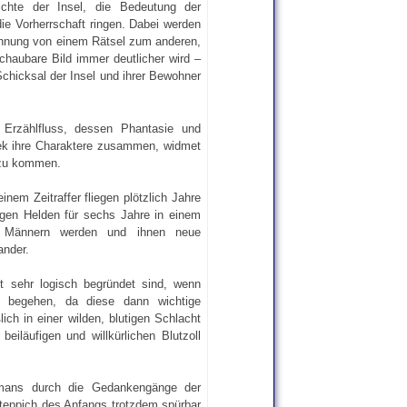
chte der Insel, die Bedeutung der
ie Vorherrschaft ringen. Dabei werden
annung von einem Rätsel zum anderen,
chaubare Bild immer deutlicher wird –
hicksal der Insel und ihrer Bewohner
 Erzählfluss, dessen Phantasie und
nek ihre Charaktere zusammen, widmet
e zu kommen.
nem Zeitraffer fliegen plötzlich Jahre
ungen Helden für sechs Jahre in einem
zu Männern werden und ihnen neue
ander.
t sehr logisch begründet sind, wenn
 begehen, da diese dann wichtige
ch in einer wilden, blutigen Schlacht
eiläufigen und willkürlichen Blutzoll
omans durch die Gedankengänge der
eppich des Anfangs trotzdem spürbar