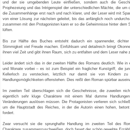
und der sie umgebenden Leute einfließen, sondern auch die Geschi
Prophezeiung und das Intrigenspiel der unterschiedlichen Mächte, die um d
die Zusammenhänge erst nach und nach klarer, und der Leser wird mit Sp
von einer Lösung zur nächsten geleitet, bis das anfänglich noch undurchs
zusammen mit den Protagonisten kann er so die Geheimnisse hinter dem Sc
lüften.
Bis zur Hälfte des Buches entsteht dadurch ein spannender, dichter
Stimmigkeit viel Freude machen. Einfühlsam und detailreich bringt Okon
ihnen viel Zeit und gibt ihnen Raum, sich zu entfalten und dem Leser nah
Leider ändert sich das in der zweiten Hälfte des Romans deutlich. Wie in ei
und Monate vorbei – es ist zum Beispiel ein fraglicher Kunstgriff, die j
Kellerloch zu verstecken, letztlich nur damit sie von Kindern 
Handlungsmöglichkeiten offenstehen. Dies reißt den Roman spürbar ausein
Im zweiten Teil überschlagen sich die Geschehnisse, die zuweilen nich
eigentlich sehr kluge Charaktere mit einem Mal dumme Handlungen
Veränderungen auslösen müssen. Die Protagonisten verlieren sich schließli
um die Hauptstadt des Reiches, in der die Autorin einen hohen, betont b
fordert.
Zwar versucht sie die sprunghafte Handlung im zweiten Teil des R
Charaktere zusammenzuschweißen, doch fasert der schön gewebte Erzählt