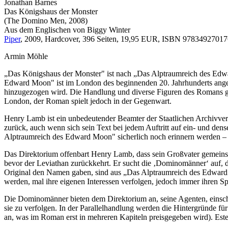
Jonathan Barnes
Das Königshaus der Monster
(The Domino Men, 2008)
Aus dem Englischen von Biggy Winter
Piper
, 2009, Hardcover, 396 Seiten, 19,95 EUR, ISBN 9783492701
Armin Möhle
„Das Königshaus der Monster" ist nach „Das Alptraumreich des Edwa
Edward Moon" ist im London des beginnenden 20. Jahrhunderts angesi
hinzugezogen wird. Die Handlung und diverse Figuren des Romans ge
London, der Roman spielt jedoch in der Gegenwart.
Henry Lamb ist ein unbedeutender Beamter der Staatlichen Archivver
zurück, auch wenn sich sein Text bei jedem Auftritt auf ein- und den
Alptraumreich des Edward Moon" sicherlich noch erinnern werden – 
Das Direktorium offenbart Henry Lamb, dass sein Großvater gemeinsam
bevor der Leviathan zurückkehrt. Er sucht die ‚Dominomänner‘ auf,
Original den Namen gaben, sind aus „Das Alptraumreich des Edward M
werden, mal ihre eigenen Interessen verfolgen, jedoch immer ihren S
Die Dominomänner bieten dem Direktorium an, seine Agenten, einschl
sie zu verfolgen. In der Parallelhandlung werden die Hintergründe für
an, was im Roman erst in mehreren Kapiteln preisgegeben wird). Estel