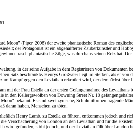
761
rd Moon" (Piper, 2008) der zweite phantastische Roman des englische
edelt; der Protagonist ist ein abgehalfterter Zauberkünstler und Hob
winnen rasch phantastische Züge, was durchaus seinen Reiz hat. Der 
waltung, in der seine Aufgabe in dem Registrieren von Dokumenten best
selben Satz beschränkte. Henrys Großvater liegt im Sterben, als er vo
zum Kampf gegen den Leviathan rekrutiert wird, der demnächst über L
 mit der Frau Estella an der ersten Gefangennahme des Leviathans bete
 die in den Kellergewölben von Downing Street Nr. 10 gefangengehal
oon" bekannt: Es sind zwei zynische, Schuluniformen tragende Männer,
paß daran haben, Menschen zu töten.
ießlich Henry Lamb, zu Estella zu führen, entkommen jedoch und richt
 die Verschacherung von London an den Leviathan und für die Existenz d
la wird gefunden, stirbt jedoch, und der Leviathan fällt über London h