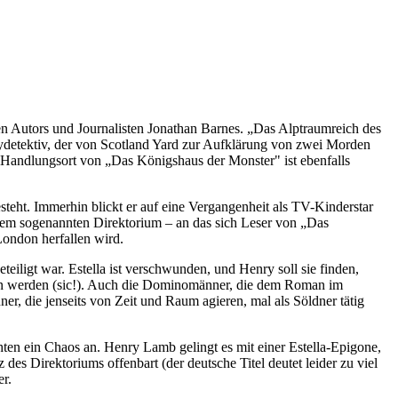
n Autors und Journalisten Jonathan Barnes. „Das Alptraumreich des
bydetektiv, der von Scotland Yard zur Aufklärung von zwei Morden
Handlungsort von „Das Königshaus der Monster" ist ebenfalls
eht. Immerhin blickt er auf eine Vergangenheit als TV-Kinderstar
n dem sogenannten Direktorium – an das sich Leser von „Das
ondon herfallen wird.
iligt war. Estella ist verschwunden, und Henry soll sie finden,
ten werden (sic!). Auch die Dominomänner, die dem Roman im
 die jenseits von Zeit und Raum agieren, mal als Söldner tätig
en ein Chaos an. Henry Lamb gelingt es mit einer Estella-Epigone,
es Direktoriums offenbart (der deutsche Titel deutet leider zu viel
er.