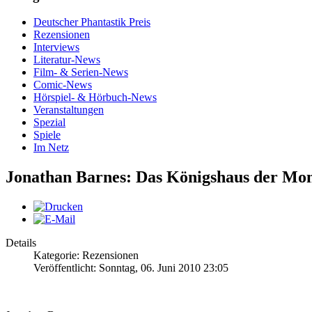
Deutscher Phantastik Preis
Rezensionen
Interviews
Literatur-News
Film- & Serien-News
Comic-News
Hörspiel- & Hörbuch-News
Veranstaltungen
Spezial
Spiele
Im Netz
Jonathan Barnes: Das Königshaus der Mon
Details
Kategorie: Rezensionen
Veröffentlicht: Sonntag, 06. Juni 2010 23:05