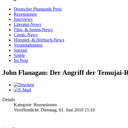
Deutscher Phantastik Preis
Rezensionen
Interviews
Literatur-News
Film- & Serien-News
Comic-News
Hörspiel- & Hörbuch-News
Veranstaltungen
Spezial
Spiele
Im Netz
John Flanagan: Der Angriff der Temujai-R
Details
Kategorie: Rezensionen
Veröffentlicht: Dienstag, 01. Juni 2010 21:10