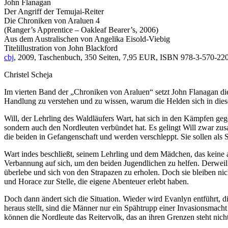
John Flanagan
Der Angriff der Temujai-Reiter
Die Chroniken von Araluen 4
(Ranger’s Apprentice – Oakleaf Bearer’s, 2006)
Aus dem Australischen von Angelika Eisold-Viebig
Titelillustration von John Blackford
cbj
, 2009, Taschenbuch, 350 Seiten, 7,95 EUR, ISBN 978-3-570-22
Christel Scheja
Im vierten Band der „Chroniken von Araluen“ setzt John Flanagan die
Handlung zu verstehen und zu wissen, warum die Helden sich in dies
Will, der Lehrling des Waldläufers Wart, hat sich in den Kämpfen geg
sondern auch den Nordleuten verbündet hat. Es gelingt Will zwar zu
die beiden in Gefangenschaft und werden verschleppt. Sie sollen als
Wart indes beschließt, seinem Lehrling und dem Mädchen, das keine a
Verbannung auf sich, um den beiden Jugendlichen zu helfen. Derweil
überlebe und sich von den Strapazen zu erholen. Doch sie bleiben ni
und Horace zur Stelle, die eigene Abenteuer erlebt haben.
Doch dann ändert sich die Situation. Wieder wird Evanlyn entführt, d
heraus stellt, sind die Männer nur ein Spähtrupp einer Invasionsmacht
können die Nordleute das Reitervolk, das an ihren Grenzen steht nicht