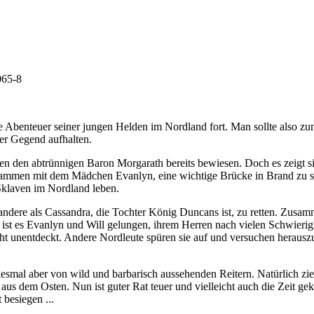
065-8
 Abenteuer seiner jungen Helden im Nordland fort. Man sollte also zu
er Gegend aufhalten.
en den abtrünnigen Baron Morgarath bereits bewiesen. Doch es zeigt si
sammen mit dem Mädchen Evanlyn, eine wichtige Brücke in Brand zu ste
 Sklaven im Nordland leben.
ndere als Cassandra, die Tochter König Duncans ist, zu retten. Zusam
 ist es Evanlyn und Will gelungen, ihrem Herren nach vielen Schwieri
cht unentdeckt. Andere Nordleute spüren sie auf und versuchen herausz
iesmal aber von wild und barbarisch aussehenden Reitern. Natürlich zie
 aus dem Osten. Nun ist guter Rat teuer und vielleicht auch die Zeit g
 besiegen ...