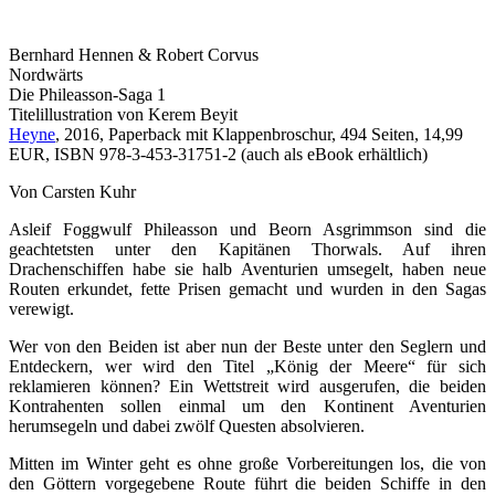
Bernhard Hennen & Robert Corvus
Nordwärts
Die Phileasson-Saga 1
Titelillustration von Kerem Beyit
Heyne
, 2016, Paperback mit Klappenbroschur, 494 Seiten, 14,99
EUR, ISBN 978-3-453-31751-2 (auch als eBook erhältlich)
Von Carsten Kuhr
Asleif Foggwulf Phileasson und Beorn Asgrimmson sind die
geachtetsten unter den Kapitänen Thorwals. Auf ihren
Drachenschiffen habe sie halb Aventurien umsegelt, haben neue
Routen erkundet, fette Prisen gemacht und wurden in den Sagas
verewigt.
Wer von den Beiden ist aber nun der Beste unter den Seglern und
Entdeckern, wer wird den Titel „König der Meere“ für sich
reklamieren können? Ein Wettstreit wird ausgerufen, die beiden
Kontrahenten sollen einmal um den Kontinent Aventurien
herumsegeln und dabei zwölf Questen absolvieren.
Mitten im Winter geht es ohne große Vorbereitungen los, die von
den Göttern vorgegebene Route führt die beiden Schiffe in den