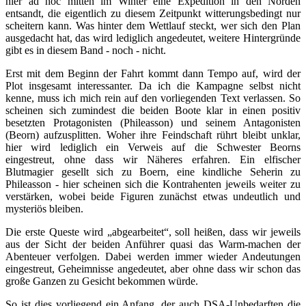
hier ad hoc mitten im Winter eine Expedition in den Norden
entsandt, die eigentlich zu diesem Zeitpunkt witterungsbedingt nur
scheitern kann. Was hinter dem Wettlauf steckt, wer sich den Plan
ausgedacht hat, das wird lediglich angedeutet, weitere Hintergründe
gibt es in diesem Band - noch - nicht.
Erst mit dem Beginn der Fahrt kommt dann Tempo auf, wird der
Plot insgesamt interessanter. Da ich die Kampagne selbst nicht
kenne, muss ich mich rein auf den vorliegenden Text verlassen. So
scheinen sich zumindest die beiden Boote klar in einen positiv
besetzten Protagonisten (Phileasson) und seinem Antagonisten
(Beorn) aufzusplitten. Woher ihre Feindschaft rührt bleibt unklar,
hier wird lediglich ein Verweis auf die Schwester Beorns
eingestreut, ohne dass wir Näheres erfahren. Ein elfischer
Blutmagier gesellt sich zu Boern, eine kindliche Seherin zu
Phileasson - hier scheinen sich die Kontrahenten jeweils weiter zu
verstärken, wobei beide Figuren zunächst etwas undeutlich und
mysteriös bleiben.
Die erste Queste wird „abgearbeitet“, soll heißen, dass wir jeweils
aus der Sicht der beiden Anführer quasi das Warm-machen der
Abenteuer verfolgen. Dabei werden immer wieder Andeutungen
eingestreut, Geheimnisse angedeutet, aber ohne dass wir schon das
große Ganzen zu Gesicht bekommen würde.
So ist dies vorliegend ein Anfang, der auch DSA-Unbedarften die