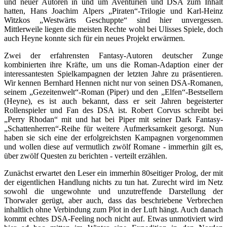
und neuer Autoren in und um Aventurien und DSA zum Inhalt
hatten, Hans Joachim Alpers „Piraten“-Trilogie und Karl-Heinz
Witzkos „Westwärts Geschuppte“ sind hier unvergessen.
Mittlerweile liegen die meisten Rechte wohl bei Ulisses Spiele, doch
auch Heyne konnte sich für ein neues Projekt erwärmen.
Zwei der erfahrensten Fantasy-Autoren deutscher Zunge
kombinierten ihre Kräfte, um uns die Roman-Adaption einer der
interessantesten Spielkampagnen der letzten Jahre zu präsentieren.
Wir kennen Bernhard Hennen nicht nur von seinen DSA-Romanen,
seinem „Gezeitenwelt“-Roman (Piper) und den „Elfen“-Bestsellern
(Heyne), es ist auch bekannt, dass er seit Jahren begeisterter
Rollenspieler und Fan des DSA ist. Robert Corvus schreibt bei
„Perry Rhodan“ mit und hat bei Piper mit seiner Dark Fantasy-
„Schattenherren“-Reihe für weitere Aufmerksamkeit gesorgt. Nun
haben sie sich eine der erfolgreichsten Kampagnen vorgenommen
und wollen diese auf vermutlich zwölf Romane - immerhin gilt es,
über zwölf Questen zu berichten - verteilt erzählen.
Zunächst erwartet den Leser ein immerhin 80seitiger Prolog, der mit
der eigentlichen Handlung nichts zu tun hat. Zurecht wird im Netz
sowohl die ungewohnte und unzutreffende Darstellung der
Thorwaler gerügt, aber auch, dass das beschriebene Verbrechen
inhaltlich ohne Verbindung zum Plot in der Luft hängt. Auch danach
kommt echtes DSA-Feeling noch nicht auf. Etwas unmotiviert wird