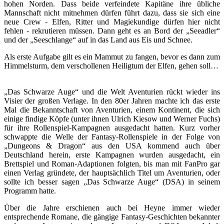
hohen Norden. Dass beide verfeindete Kapitäne ihre übliche
Mannschaft nicht mitnehmen dürfen führt dazu, dass sie sich eine
neue Crew - Elfen, Ritter und Magiekundige dürfen hier nicht
fehlen - rekrutieren müssen. Dann geht es an Bord der „Seeadler“
und der „Seeschlange“ auf in das Land aus Eis und Schnee.
Als erste Aufgabe gilt es ein Mammut zu fangen, bevor es dann zum
Himmelsturm, dem verschollenen Heiligtum der Elfen, gehen soll…
„Das Schwarze Auge“ und die Welt Aventurien rückt wieder ins
Visier der großen Verlage. In den 80er Jahren machte ich das erste
Mal die Bekanntschaft von Aventurien, einem Kontinent, die sich
einige findige Köpfe (unter ihnen Ulrich Kiesow und Werner Fuchs)
für ihre Rollenspiel-Kampagnen ausgedacht hatten. Kurz vorher
schwappte die Welle der Fantasy-Rollenspiele in der Folge von
„Dungeons & Dragon“ aus den USA kommend auch über
Deutschland herein, erste Kampagnen wurden ausgedacht, ein
Brettspiel und Roman-Adaptionen folgten, bis man mit FanPro gar
einen Verlag gründete, der hauptsächlich Titel um Aventurien, oder
sollte ich besser sagen „Das Schwarze Auge“ (DSA) in seinem
Programm hatte.
Über die Jahre erschienen auch bei Heyne immer wieder
entsprechende Romane, die gängige Fantasy-Geschichten bekannter