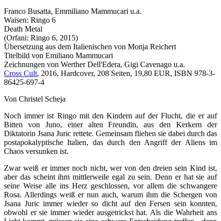
Franco Busatta, Emmiliano Mammucari u.a.
Waisen: Ringo 6
Death Metal
(Orfani: Ringo 6, 2015)
Übersetzung aus dem Italienischen von Monja Reichert
Titelbild von Emiliano Mammucari
Zeichnungen von Werther Dell'Edera, Gigi Cavenago u.a.
Cross Cult
, 2016, Hardcover, 208 Seiten, 19,80 EUR, ISBN 978-3-
86425-697-4
Von Christel Scheja
Noch immer ist Ringo mit den Kindern auf der Flucht, die er auf
Bitten von Juno, einer alten Freundin, aus den Kerkern der
Diktatorin Jsana Juric rettete. Gemeinsam fliehen sie dabei durch das
postapokalyptische Italien, das durch den Angriff der Aliens im
Chaos versunken ist.
Zwar weiß er immer noch nicht, wer von den dreien sein Kind ist,
aber das scheint ihm mittlerweile egal zu sein. Denn er hat sie auf
seine Weise alle ins Herz geschlossen, vor allem die schwangere
Rosa. Allerdings weiß er nun auch, warum ihm die Schergen von
Jsana Juric immer wieder so dicht auf den Fersen sein konnten,
obwohl er sie immer wieder ausgetrickst hat. Als die Wahrheit ans