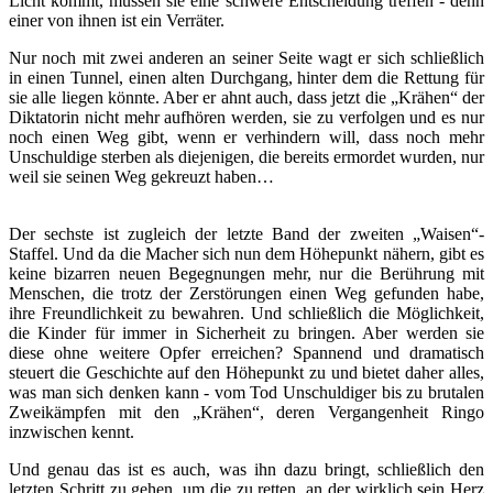
Licht kommt, müssen sie eine schwere Entscheidung treffen - denn
einer von ihnen ist ein Verräter.
Nur noch mit zwei anderen an seiner Seite wagt er sich schließlich
in einen Tunnel, einen alten Durchgang, hinter dem die Rettung für
sie alle liegen könnte. Aber er ahnt auch, dass jetzt die „Krähen“ der
Diktatorin nicht mehr aufhören werden, sie zu verfolgen und es nur
noch einen Weg gibt, wenn er verhindern will, dass noch mehr
Unschuldige sterben als diejenigen, die bereits ermordet wurden, nur
weil sie seinen Weg gekreuzt haben…
Der sechste ist zugleich der letzte Band der zweiten „Waisen“-
Staffel. Und da die Macher sich nun dem Höhepunkt nähern, gibt es
keine bizarren neuen Begegnungen mehr, nur die Berührung mit
Menschen, die trotz der Zerstörungen einen Weg gefunden habe,
ihre Freundlichkeit zu bewahren. Und schließlich die Möglichkeit,
die Kinder für immer in Sicherheit zu bringen. Aber werden sie
diese ohne weitere Opfer erreichen? Spannend und dramatisch
steuert die Geschichte auf den Höhepunkt zu und bietet daher alles,
was man sich denken kann - vom Tod Unschuldiger bis zu brutalen
Zweikämpfen mit den „Krähen“, deren Vergangenheit Ringo
inzwischen kennt.
Und genau das ist es auch, was ihn dazu bringt, schließlich den
letzten Schritt zu gehen, um die zu retten, an der wirklich sein Herz