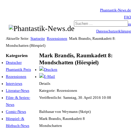
Phantastik-News.de
FAQ
Impressum
Datenschutzerklärung
Haftungsausschluss
Aktuelle Seite:
Startseite
Rezensionen
Mark Brandis, Raumkadett 8:
Mondschatten (Hörspiel)
Mark Brandis, Raumkadett 8:
Kategorien
Mondschatten (Hörspiel)
Deutscher
Phantastik Preis
Rezensionen
Interviews
Details
Literatur-News
Kategorie: Rezensionen
Film- & Serien-
Veröffentlicht: Samstag, 30. April 2016 10:08
News
Comic-News
Balthasar von Weymann (Skript)
Hörspiel- &
Mark Brandis, Raumkadett 8
Hörbuch-News
Mondschatten