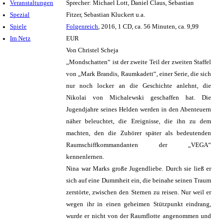
Veranstaltungen
Sprecher: Michael Lott, Daniel Claus, Sebastian
Spezial
Fitzer, Sebastian Kluckert u.a.
Spiele
Folgenreich
, 2016, 1 CD, ca. 56 Minuten, ca. 9,99
Im Netz
EUR
Von Christel Scheja
„Mondschatten“ ist der zweite Teil der zweiten Staffel
von „Mark Brandis, Raumkadett“, einer Serie, die sich
nur noch locker an die Geschichte anlehnt, die
Nikolai von Michalewski geschaffen hat. Die
Jugendjahre seines Helden werden in den Abenteuern
näher beleuchtet, die Ereignisse, die ihn zu dem
machten, den die Zuhörer später als bedeutenden
Raumschiffkommandanten der „VEGA“
kennenlernen.
Nina war Marks große Jugendliebe. Durch sie ließ er
sich auf eine Dummheit ein, die beinahe seinen Traum
zerstörte, zwischen den Sternen zu reisen. Nur weil er
wegen ihr in einen geheimen Stützpunkt eindrang,
wurde er nicht von der Raumflotte angenommen und