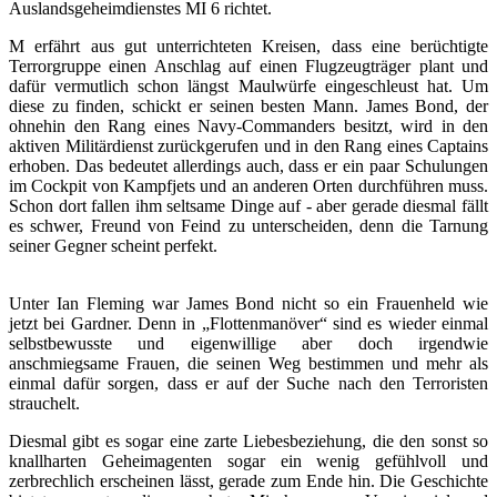
Auslandsgeheimdienstes MI 6 richtet.
M erfährt aus gut unterrichteten Kreisen, dass eine berüchtigte
Terrorgruppe einen Anschlag auf einen Flugzeugträger plant und
dafür vermutlich schon längst Maulwürfe eingeschleust hat. Um
diese zu finden, schickt er seinen besten Mann. James Bond, der
ohnehin den Rang eines Navy-Commanders besitzt, wird in den
aktiven Militärdienst zurückgerufen und in den Rang eines Captains
erhoben. Das bedeutet allerdings auch, dass er ein paar Schulungen
im Cockpit von Kampfjets und an anderen Orten durchführen muss.
Schon dort fallen ihm seltsame Dinge auf - aber gerade diesmal fällt
es schwer, Freund von Feind zu unterscheiden, denn die Tarnung
seiner Gegner scheint perfekt.
Unter Ian Fleming war James Bond nicht so ein Frauenheld wie
jetzt bei Gardner. Denn in „Flottenmanöver“ sind es wieder einmal
selbstbewusste und eigenwillige aber doch irgendwie
anschmiegsame Frauen, die seinen Weg bestimmen und mehr als
einmal dafür sorgen, dass er auf der Suche nach den Terroristen
strauchelt.
Diesmal gibt es sogar eine zarte Liebesbeziehung, die den sonst so
knallharten Geheimagenten sogar ein wenig gefühlvoll und
zerbrechlich erscheinen lässt, gerade zum Ende hin. Die Geschichte