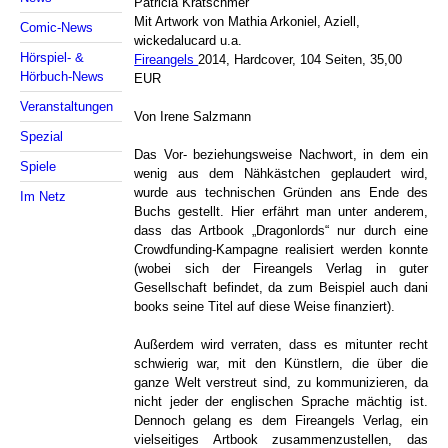
Patricia Krätschmer
Mit Artwork von Mathia Arkoniel, Aziell,
Comic-News
wickedalucard u.a.
Hörspiel- &
Fireangels
2014, Hardcover, 104 Seiten, 35,00
Hörbuch-News
EUR
Veranstaltungen
Von Irene Salzmann
Spezial
Das Vor- beziehungsweise Nachwort, in dem ein
Spiele
wenig aus dem Nähkästchen geplaudert wird,
wurde aus technischen Gründen ans Ende des
Im Netz
Buchs gestellt. Hier erfährt man unter anderem,
dass das Artbook „Dragonlords“ nur durch eine
Crowdfunding-Kampagne realisiert werden konnte
(wobei sich der Fireangels Verlag in guter
Gesellschaft befindet, da zum Beispiel auch dani
books seine Titel auf diese Weise finanziert).
Außerdem wird verraten, dass es mitunter recht
schwierig war, mit den Künstlern, die über die
ganze Welt verstreut sind, zu kommunizieren, da
nicht jeder der englischen Sprache mächtig ist.
Dennoch gelang es dem Fireangels Verlag, ein
vielseitiges Artbook zusammenzustellen, das