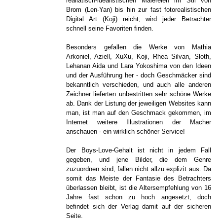
realiatisch-idealistischen Malereien im Stil von
Brom (Len-Yan) bis hin zur fast fotorealistischen
Digital Art (Koji) reicht, wird jeder Betrachter
schnell seine Favoriten finden.
Besonders gefallen die Werke von Mathia
Arkoniel, Aziell, XuXu, Koji, Rhea Silvan, Sloth,
Lehanan Aida und Lara Yokoshima von den Ideen
und der Ausführung her - doch Geschmäcker sind
bekanntlich verschieden, und auch alle anderen
Zeichner lieferten unbestritten sehr schöne Werke
ab. Dank der Listung der jeweiligen Websites kann
man, ist man auf den Geschmack gekommen, im
Internet weitere Illustrationen der Macher
anschauen - ein wirklich schöner Service!
Der Boys-Love-Gehalt ist nicht in jedem Fall
gegeben, und jene Bilder, die dem Genre
zuzuordnen sind, fallen nicht allzu explizit aus. Da
somit das Meiste der Fantasie des Betrachters
überlassen bleibt, ist die Altersempfehlung von 16
Jahre fast schon zu hoch angesetzt, doch
befindet sich der Verlag damit auf der sicheren
Seite.