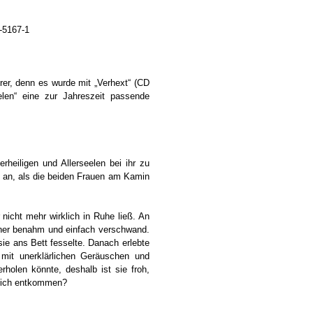
-5167-1
rer, denn es wurde mit „Verhext“ (CD
eelen“ eine zur Jahreszeit passende
erheiligen und Allerseelen bei ihr zu
hr an, als die beiden Frauen am Kamin
icht mehr wirklich in Ruhe ließ. An
cher benahm und einfach verschwand.
 sie ans Bett fesselte. Danach erlebte
mit unerklärlichen Geräuschen und
holen könnte, deshalb ist sie froh,
klich entkommen?