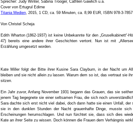
Sprecher: Judy Winter, Sabina Trooger, Cathlen Gawlich u.a.
Cover von Ertugrul Edirne
Titania Medien
, 2015, 1 CD, ca. 59 Minuten, ca. 8,99 EUR, ISBN 978-3-7857
Von Christel Scheja
Edith Wharton (1862-1937) ist keine Unbekannte für den „Gruselkabinett“-Hö
47) bereits eine andere ihrer Geschichten vertont. Nun ist mit „Allers
Erzählung umgesetzt worden.
Kate Miller folgt der Bitte ihrer Kusine Sara Clayburn, in der Nacht um All
bleiben und sie nicht allein zu lassen. Warum dem so ist, das vertraut sie i
sitzen.
Ein Jahr zuvor, Anfang November 1931 begann das Grauen, das sie seither n
jenem Tag begegnete sie einer seltsamen Frau, die sich noch unverständli
Sara dachte sich erst nicht viel dabei, doch dann hatte sie einen Unfall, der
sie in den dunklen Stunden der Nacht grauenhafte Dinge, musste sich 
Erscheinungen herumschlagen. Und nun fürchtet sie, dass sich dies wieder
Kate an ihrer Seite zu wissen. Doch können die Frauen dem Verhängnis wir