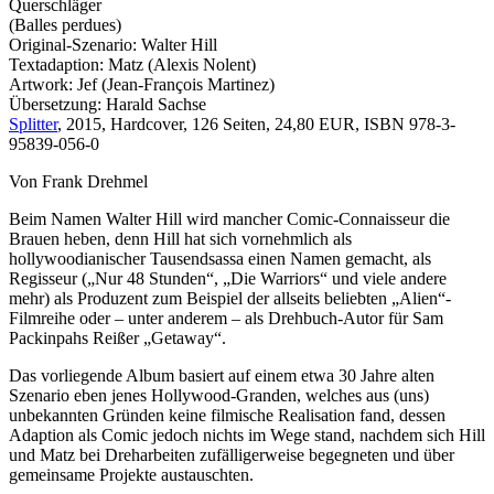
Querschläger
(Balles perdues)
Original-Szenario: Walter Hill
Textadaption: Matz (Alexis Nolent)
Artwork: Jef (Jean-François Martinez)
Übersetzung: Harald Sachse
Splitter
, 2015, Hardcover, 126 Seiten, 24,80 EUR, ISBN 978-3-
95839-056-0
Von Frank Drehmel
Beim Namen Walter Hill wird mancher Comic-Connaisseur die
Brauen heben, denn Hill hat sich vornehmlich als
hollywoodianischer Tausendsassa einen Namen gemacht, als
Regisseur („Nur 48 Stunden“, „Die Warriors“ und viele andere
mehr) als Produzent zum Beispiel der allseits beliebten „Alien“-
Filmreihe oder – unter anderem – als Drehbuch-Autor für Sam
Packinpahs Reißer „Getaway“.
Das vorliegende Album basiert auf einem etwa 30 Jahre alten
Szenario eben jenes Hollywood-Granden, welches aus (uns)
unbekannten Gründen keine filmische Realisation fand, dessen
Adaption als Comic jedoch nichts im Wege stand, nachdem sich Hill
und Matz bei Dreharbeiten zufälligerweise begegneten und über
gemeinsame Projekte austauschten.