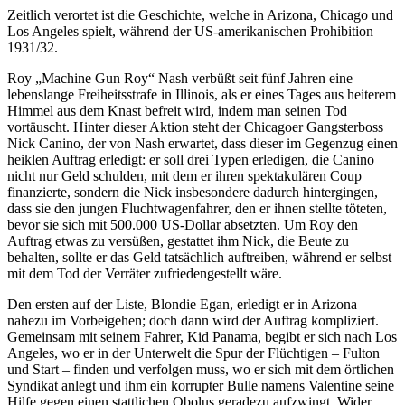
Zeitlich verortet ist die Geschichte, welche in Arizona, Chicago und
Los Angeles spielt, während der US-amerikanischen Prohibition
1931/32.
Roy „Machine Gun Roy“ Nash verbüßt seit fünf Jahren eine
lebenslange Freiheitsstrafe in Illinois, als er eines Tages aus heiterem
Himmel aus dem Knast befreit wird, indem man seinen Tod
vortäuscht. Hinter dieser Aktion steht der Chicagoer Gangsterboss
Nick Canino, der von Nash erwartet, dass dieser im Gegenzug einen
heiklen Auftrag erledigt: er soll drei Typen erledigen, die Canino
nicht nur Geld schulden, mit dem er ihren spektakulären Coup
finanzierte, sondern die Nick insbesondere dadurch hintergingen,
dass sie den jungen Fluchtwagenfahrer, den er ihnen stellte töteten,
bevor sie sich mit 500.000 US-Dollar absetzten. Um Roy den
Auftrag etwas zu versüßen, gestattet ihm Nick, die Beute zu
behalten, sollte er das Geld tatsächlich auftreiben, während er selbst
mit dem Tod der Verräter zufriedengestellt wäre.
Den ersten auf der Liste, Blondie Egan, erledigt er in Arizona
nahezu im Vorbeigehen; doch dann wird der Auftrag kompliziert.
Gemeinsam mit seinem Fahrer, Kid Panama, begibt er sich nach Los
Angeles, wo er in der Unterwelt die Spur der Flüchtigen – Fulton
und Start – finden und verfolgen muss, wo er sich mit dem örtlichen
Syndikat anlegt und ihm ein korrupter Bulle namens Valentine seine
Hilfe gegen einen stattlichen Obolus geradezu aufzwingt. Wider