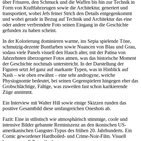
über Frisuren, den Schmuck und die Waffen bis hin zur Technik in
Form von Kraftfahrzeugen sowie die Architektur, generiert und
transportiert, wobei Jefs feiner Strich den Details entgegenkommt
und wobei gerade in Bezug auf Technik und Architektur das eine
oder andere verfremdete Foto seinen Eingang in die Geschichte
gefunden zu haben scheint.
In der Kolorierung dominieren warme, ins Sepia spielende Töne,
schmutzig-dezente Buntfarben sowie Nuancen von Blau und Grau,
sodass viele Panels visuell den Hauch alter, mit der Patina von
Jahrzehnten überzogener Fotos atmen, was das historische Moment
der Geschichte nochmals unterstreicht. In der Darstellung der
Figuren setzt Jef ganz auf markante Typen, was in Hinblick auf
Nash – wie oben erwähnt – eine sehr androgyne, weiche
Physiognomie bedeutet, bei seinen Gegenspielern hingegen eher das
Grobschlächtige, Faltige, was zuweilen fast schon karikierende
Züge annimmt.
Ein Interview mit Walter Hill sowie einige Skizzen runden das
positive Gesamtbild diese umfangreichen Oneshots ab.
Fazit: Eine in stilistisch wie atmosphärisch stimmige, coole und
intensive Bilder gebannte Reminiszenz an den ikonischen US-
amerikanischen Gangster-Typus des frühen 20. Jahrhunderts. Ein
Comic gewordener Hardboiled- und Crime-Noir-Film. Visuell