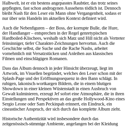
Halbwelt, ist er ein bestens angepasstes Raubtier, das trotz seines
gepflegten, fast schon androgynen Aussehens tödlich ist. Dennoch
bleibt Nash für den Leser ein Mann ohne Vergangenheit, sodass er
nur über sein Handeln im aktuellen Kontext definiert wird.
Auch die Nebenfiguren – der Boss, der korrupte Bulle, die Hure,
der Handlanger – entsprechen in der Regel genretypischen
Hardboiled-Klischees, weshalb sich Matz und Hill nicht als Vertreter
feinsinniger, tiefer Charakter-Zeichnungen hervortun. Auch die
Geschichte selbst, die Suche und die Rache Nashs, arbeitet
vornehmlich mit Versatzstücken und Anleihen aus klassischen
Filmen und einschlägigen Romanen.
Dass das Album dennoch in jeder Hinsicht überzeugt, liegt im
Artwork, im Visuellen begründet, welches den Leser schon mit der
Splash-Page und der Eröffnungssequenz in den Bann schlägt. In
ruhigen, lakonisch-wortkargen Bildern, die in einem blutigen
Showdown in einer kleinen Wüstenstadt in einen Ausbruch von
Gewalt kulminieren, erzeugt Jef sofort eine Atmosphäre, die in ihren
Einstellungen und Perspektiven an das große Hollywood-Kino eines
Sergio Leone oder Sam Peckinpah erinnert, ein Eindruck, ein
cineastischer Anspruch, der sich durch das komplette Album zieht.
Historische Authentizität wird insbesondere durch das
zeitgenössisch-stimmige Ambiente, angefangen bei der Kleidung