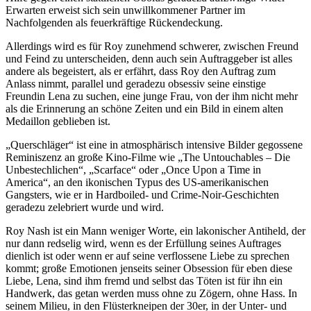
Erwarten erweist sich sein unwillkommener Partner im
Nachfolgenden als feuerkräftige Rückendeckung.
Allerdings wird es für Roy zunehmend schwerer, zwischen Freund
und Feind zu unterscheiden, denn auch sein Auftraggeber ist alles
andere als begeistert, als er erfährt, dass Roy den Auftrag zum
Anlass nimmt, parallel und geradezu obsessiv seine einstige
Freundin Lena zu suchen, eine junge Frau, von der ihm nicht mehr
als die Erinnerung an schöne Zeiten und ein Bild in einem alten
Medaillon geblieben ist.
„Querschläger“ ist eine in atmosphärisch intensive Bilder gegossene
Reminiszenz an große Kino-Filme wie „The Untouchables – Die
Unbestechlichen“, „Scarface“ oder „Once Upon a Time in
America“, an den ikonischen Typus des US-amerikanischen
Gangsters, wie er in Hardboiled- und Crime-Noir-Geschichten
geradezu zelebriert wurde und wird.
Roy Nash ist ein Mann weniger Worte, ein lakonischer Antiheld, der
nur dann redselig wird, wenn es der Erfüllung seines Auftrages
dienlich ist oder wenn er auf seine verflossene Liebe zu sprechen
kommt; große Emotionen jenseits seiner Obsession für eben diese
Liebe, Lena, sind ihm fremd und selbst das Töten ist für ihn ein
Handwerk, das getan werden muss ohne zu Zögern, ohne Hass. In
seinem Milieu, in den Flüsterkneipen der 30er, in der Unter- und