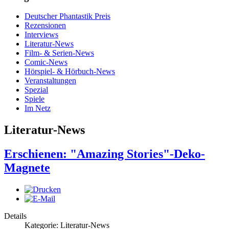
Deutscher Phantastik Preis
Rezensionen
Interviews
Literatur-News
Film- & Serien-News
Comic-News
Hörspiel- & Hörbuch-News
Veranstaltungen
Spezial
Spiele
Im Netz
Literatur-News
Erschienen: "Amazing Stories"-Deko-
Magnete
Details
Kategorie: Literatur-News