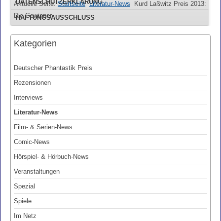
DATENSCHUTZERKLÄRUNG
Aktuelle Seite:
Startseite
Literatur-News
Kurd Laßwitz Preis 2013:
Die Gewinner
HAFTUNGSAUSSCHLUSS
Kategorien
Deutscher Phantastik Preis
Rezensionen
Interviews
Literatur-News
Film- & Serien-News
Comic-News
Hörspiel- & Hörbuch-News
Veranstaltungen
Spezial
Spiele
Im Netz