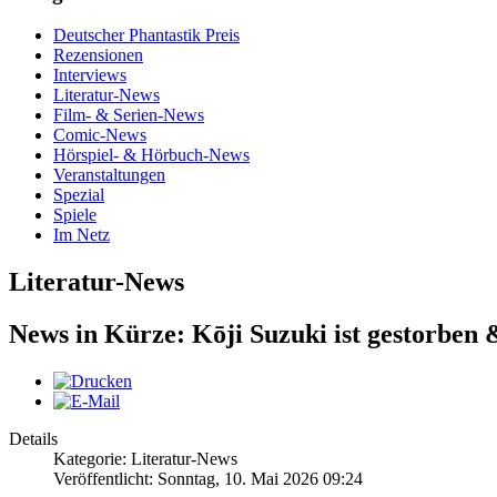
Deutscher Phantastik Preis
Rezensionen
Interviews
Literatur-News
Film- & Serien-News
Comic-News
Hörspiel- & Hörbuch-News
Veranstaltungen
Spezial
Spiele
Im Netz
Literatur-News
News in Kürze: Kōji Suzuki ist gestorben
Details
Kategorie: Literatur-News
Veröffentlicht: Sonntag, 10. Mai 2026 09:24