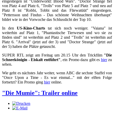
eingestiegen ist "Underworld: Blood Wars". "Doctor Strange fiel
von Platz 4 auf Platz 6, "Trolls" von Platz 5 auf Platz 7 und neu auf
Platz 8 ist "Robbi, Tobbi und das Fliewatüüt" eingestiegen.
"Pettersson und Findus - Das schönste Weihnachten überhaupt"
bildet wie in der Vorwoche das Schlusslicht der Top 10.
In den
US-Kino-Charts
tat sich noch weniger. "Vaiana" ist
weiterhin auf Platz 1, "Phantastische Tierwesen und wo sie zu
finden sind" ist weiterhin auf Platz 2 und "Trolls" ist weiterhin auf
Platz 6. "Arrival" (jetzt auf der 3) und "Doctor Strange" (jetzt auf
der 5) haben die Plätze getauscht.
SUPER RTL zeigt am Freitag um 20.15 Uhr den Trickfilm
"Die
Schneekönigin - Eiskalt entführt"
, ein Promo dazu gibt es
hier
zu
sehen.
Wie geht es nächstes Jahr weiter, wenn ABC die sechste Staffel von
"Once Upon a Time - Es war einmal..." mit der elften Folge
fortsetzt? Ein Promo ging
hier
online.
"Die Mumie": Trailer online