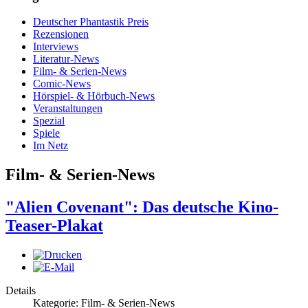
Deutscher Phantastik Preis
Rezensionen
Interviews
Literatur-News
Film- & Serien-News
Comic-News
Hörspiel- & Hörbuch-News
Veranstaltungen
Spezial
Spiele
Im Netz
Film- & Serien-News
"Alien Covenant": Das deutsche Kino-
Teaser-Plakat
Details
Kategorie: Film- & Serien-News