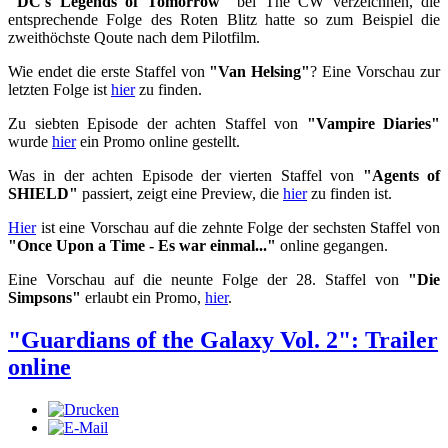
"DC's Legends of Tomorrow"
bei The CW verzeichnen, die
entsprechende Folge des Roten Blitz hatte so zum Beispiel die
zweithöchste Qoute nach dem Pilotfilm.
Wie endet die erste Staffel von
"Van Helsing"
? Eine Vorschau zur
letzten Folge ist
hier
zu finden.
Zu siebten Episode der achten Staffel von
"Vampire Diaries"
wurde
hier
ein Promo online gestellt.
Was in der achten Episode der vierten Staffel von
"Agents of
SHIELD"
passiert, zeigt eine Preview, die
hier
zu finden ist.
Hier
ist eine Vorschau auf die zehnte Folge der sechsten Staffel von
"Once Upon a Time - Es war einmal..."
online gegangen.
Eine Vorschau auf die neunte Folge der 28. Staffel von
"Die
Simpsons"
erlaubt ein Promo,
hier
.
"Guardians of the Galaxy Vol. 2": Trailer
online