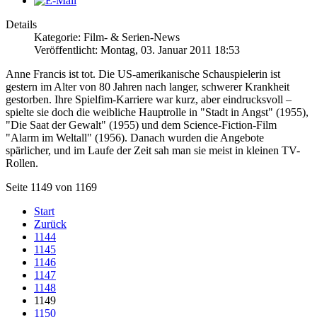
Details
Kategorie: Film- & Serien-News
Veröffentlicht: Montag, 03. Januar 2011 18:53
Anne Francis ist tot. Die US-amerikanische Schauspielerin ist
gestern im Alter von 80 Jahren nach langer, schwerer Krankheit
gestorben. Ihre Spielfim-Karriere war kurz, aber eindrucksvoll –
spielte sie doch die weibliche Hauptrolle in "Stadt in Angst" (1955),
"Die Saat der Gewalt" (1955) und dem Science-Fiction-Film
"Alarm im Weltall" (1956). Danach wurden die Angebote
spärlicher, und im Laufe der Zeit sah man sie meist in kleinen TV-
Rollen.
Seite 1149 von 1169
Start
Zurück
1144
1145
1146
1147
1148
1149
1150